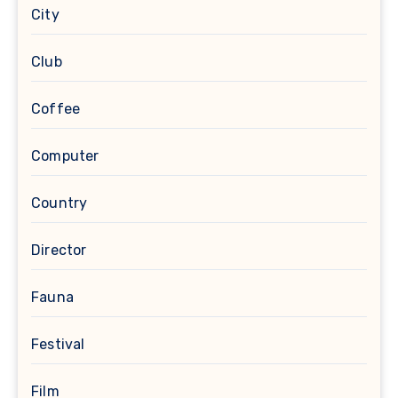
City
Club
Coffee
Computer
Country
Director
Fauna
Festival
Film