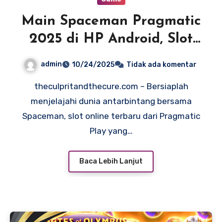
Main Spaceman Pragmatic
2025 di HP Android, Slot
Online Gacor dengan
admin
10/24/2025
Tidak ada komentar
Grafik Luar Angkasa
theculpritandthecure.com – Bersiaplah
menjelajahi dunia antarbintang bersama
Spaceman, slot online terbaru dari Pragmatic
Play yang…
Baca Lebih Lanjut