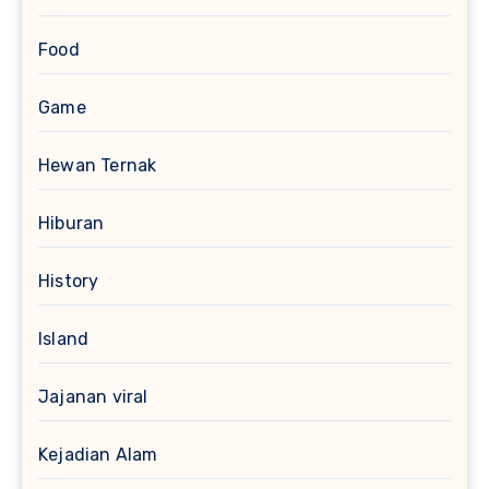
Food
Game
Hewan Ternak
Hiburan
History
Island
Jajanan viral
Kejadian Alam