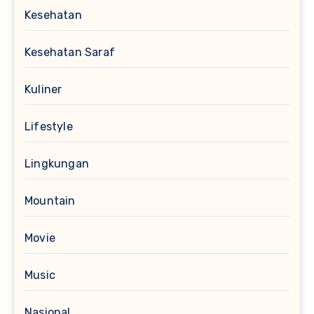
Kesehatan
Kesehatan Saraf
Kuliner
Lifestyle
Lingkungan
Mountain
Movie
Music
Nasional