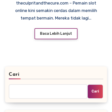
theculpritandthecure.com – Pemain slot
online kini semakin cerdas dalam memilih
tempat bermain. Mereka tidak lagi…
Baca Lebih Lanjut
Cari
Cari