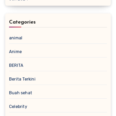
Categories
animal
Anime
BERITA
Berita Terkini
Buah sehat
Celebrity