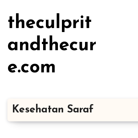
Lewati
ke
theculprit
konten
andthecur
e.com
Kesehatan Saraf