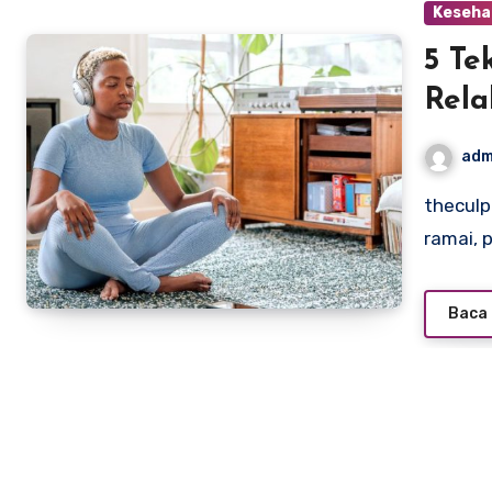
Keseha
5 Te
Rela
adm
theculpritandthecure.com – Kadang hidup terasa terlalu
ramai, 
Baca 