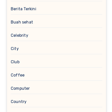
Berita Terkini
Buah sehat
Celebrity
City
Club
Coffee
Computer
Country