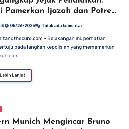
ungkap Jejak Pendidikan:
si Pamerkan Ijazah dan Potret
a Jokowi
in
05/26/2025
Tidak ada komentar
tertuju pada langkah kepolisian yang memamerkan
azah dan…
Lebih Lanjut
rn Munich Mengincar Bruno