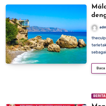
Mála
deng
Ekso
adm
theculpritandthecure.com – Málaga, sebuah kota yang
terleta
sebaga
Baca 
BERITA