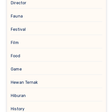
Director
Fauna
Festival
Film
Food
Game
Hewan Ternak
Hiburan
History