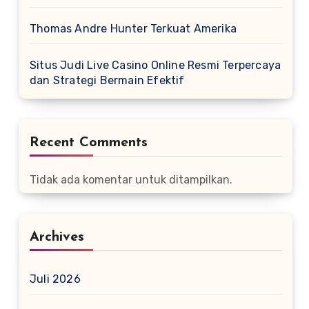
Thomas Andre Hunter Terkuat Amerika
Situs Judi Live Casino Online Resmi Terpercaya
dan Strategi Bermain Efektif
Recent Comments
Tidak ada komentar untuk ditampilkan.
Archives
Juli 2026