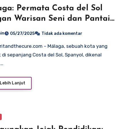
ga: Permata Costa del Sol
an Warisan Seni dan Pantai
tis
in
05/27/2025
Tidak ada komentar
k di sepanjang Costa del Sol, Spanyol, dikenal
i…
Lebih Lanjut