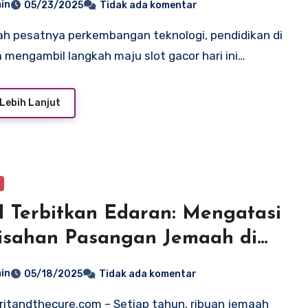
in
05/23/2025
Tidak ada komentar
 mengambil langkah maju slot gacor hari ini…
Lebih Lanjut
 Terbitkan Edaran: Mengatasi
isahan Pasangan Jemaah di
kah
in
05/18/2025
Tidak ada komentar