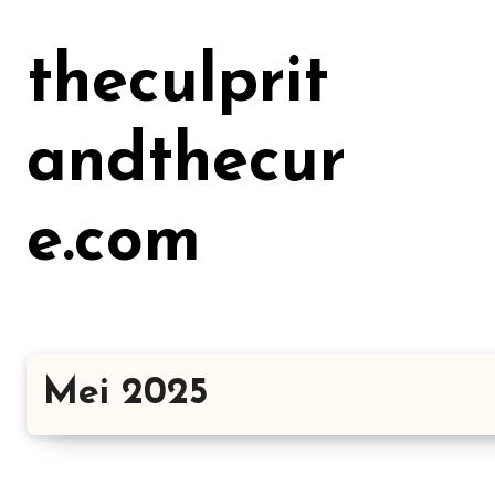
Lewati
ke
theculprit
konten
andthecur
e.com
Mei 2025