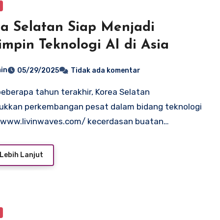
a Selatan Siap Menjadi
mpin Teknologi AI di Asia
in
05/29/2025
Tidak ada komentar
ukkan perkembangan pesat dalam bidang teknologi
//www.livinwaves.com/ kecerdasan buatan…
Lebih Lanjut