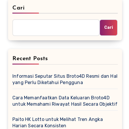
Cari
Cari
Recent Posts
Informasi Seputar Situs Broto4D Resmi dan Hal
yang Perlu Diketahui Pengguna
Cara Memanfaatkan Data Keluaran Broto4D
untuk Memahami Riwayat Hasil Secara Objektif
Paito HK Lotto untuk Melihat Tren Angka
Harian Secara Konsisten