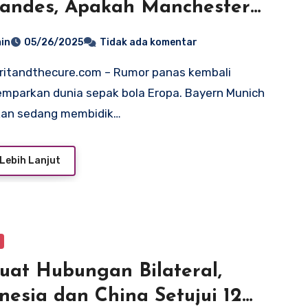
andes, Apakah Manchester
ed Bersedia Melepas?
in
05/26/2025
Tidak ada komentar
parkan dunia sepak bola Eropa. Bayern Munich
rkan sedang membidik…
Lebih Lanjut
uat Hubungan Bilateral,
nesia dan China Setujui 12