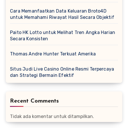
Cara Memanfaatkan Data Keluaran Broto4D
untuk Memahami Riwayat Hasil Secara Objektif
Paito HK Lotto untuk Melihat Tren Angka Harian
Secara Konsisten
Thomas Andre Hunter Terkuat Amerika
Situs Judi Live Casino Online Resmi Terpercaya
dan Strategi Bermain Efektif
Recent Comments
Tidak ada komentar untuk ditampilkan.