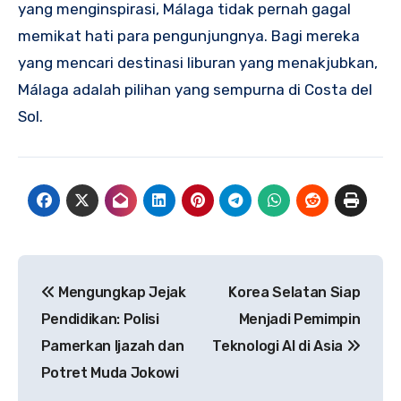
yang menginspirasi, Málaga tidak pernah gagal
memikat hati para pengunjungnya. Bagi mereka
yang mencari destinasi liburan yang menakjubkan,
Málaga adalah pilihan yang sempurna di Costa del
Sol.
Navigasi
Mengungkap Jejak
Korea Selatan Siap
pos
Pendidikan: Polisi
Menjadi Pemimpin
Pamerkan Ijazah dan
Teknologi AI di Asia
Potret Muda Jokowi