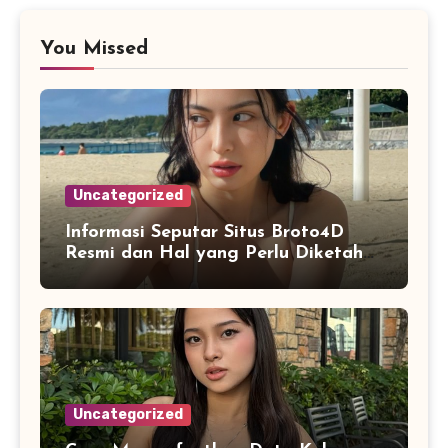
You Missed
Uncategorized
Informasi Seputar Situs Broto4D
Resmi dan Hal yang Perlu Diketahui
Pengguna
Uncategorized