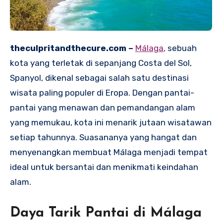
theculpritandthecure.com –
Málaga
, sebuah
kota yang terletak di sepanjang Costa del Sol,
Spanyol, dikenal sebagai salah satu destinasi
wisata paling populer di Eropa. Dengan pantai-
pantai yang menawan dan pemandangan alam
yang memukau, kota ini menarik jutaan wisatawan
setiap tahunnya. Suasananya yang hangat dan
menyenangkan membuat Málaga menjadi tempat
ideal untuk bersantai dan menikmati keindahan
alam.
Daya Tarik Pantai di Málaga