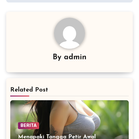
By
admin
Related Post
BERITA
Menapaki Tangga Petir Awal