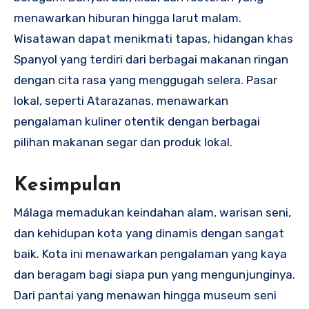
menawarkan hiburan hingga larut malam.
Wisatawan dapat menikmati tapas, hidangan khas
Spanyol yang terdiri dari berbagai makanan ringan
dengan cita rasa yang menggugah selera. Pasar
lokal, seperti Atarazanas, menawarkan
pengalaman kuliner otentik dengan berbagai
pilihan makanan segar dan produk lokal.
Kesimpulan
Málaga memadukan keindahan alam, warisan seni,
dan kehidupan kota yang dinamis dengan sangat
baik. Kota ini menawarkan pengalaman yang kaya
dan beragam bagi siapa pun yang mengunjunginya.
Dari pantai yang menawan hingga museum seni