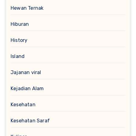
Hewan Ternak
Hiburan
History
Island
Jajanan viral
Kejadian Alam
Kesehatan
Kesehatan Saraf