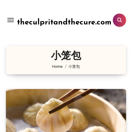
Lewati
ke
konten
theculpritandthecure.com
小笼包
Home
小笼包