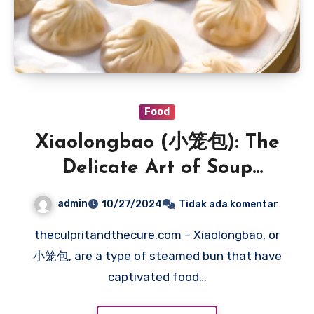
Food
Xiaolongbao (小笼包): The
Delicate Art of Soup
Dumplings
admin
10/27/2024
Tidak ada komentar
theculpritandthecure.com – Xiaolongbao, or
小笼包, are a type of steamed bun that have
captivated food…