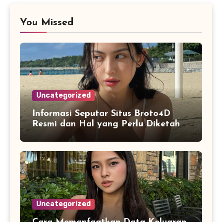
You Missed
Uncategorized
Informasi Seputar Situs Broto4D
Resmi dan Hal yang Perlu Diketahui
Pengguna
Uncategorized