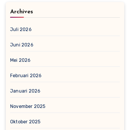
Archives
Juli 2026
Juni 2026
Mei 2026
Februari 2026
Januari 2026
November 2025
Oktober 2025