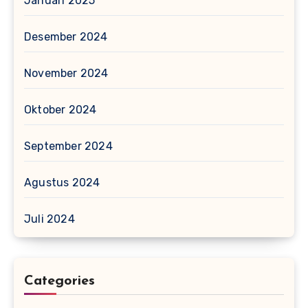
Januari 2025
Desember 2024
November 2024
Oktober 2024
September 2024
Agustus 2024
Juli 2024
Categories