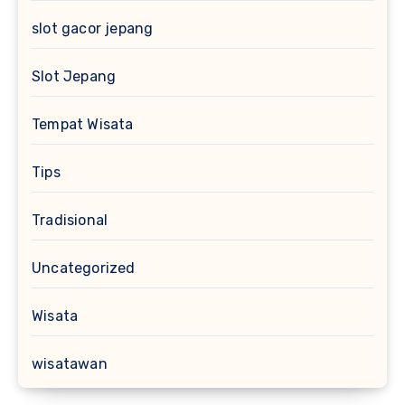
slot gacor jepang
Slot Jepang
Tempat Wisata
Tips
Tradisional
Uncategorized
Wisata
wisatawan