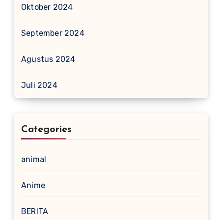
Oktober 2024
September 2024
Agustus 2024
Juli 2024
Categories
animal
Anime
BERITA