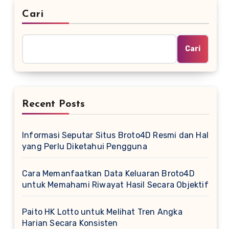
Cari
Cari
Recent Posts
Informasi Seputar Situs Broto4D Resmi dan Hal
yang Perlu Diketahui Pengguna
Cara Memanfaatkan Data Keluaran Broto4D
untuk Memahami Riwayat Hasil Secara Objektif
Paito HK Lotto untuk Melihat Tren Angka
Harian Secara Konsisten