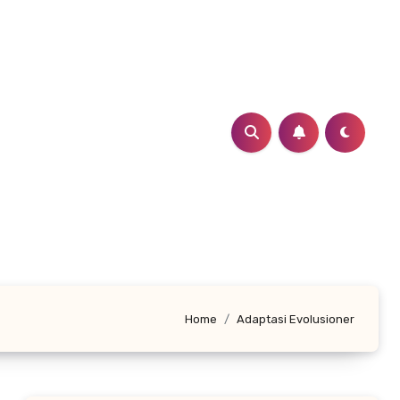
Home
Adaptasi Evolusioner