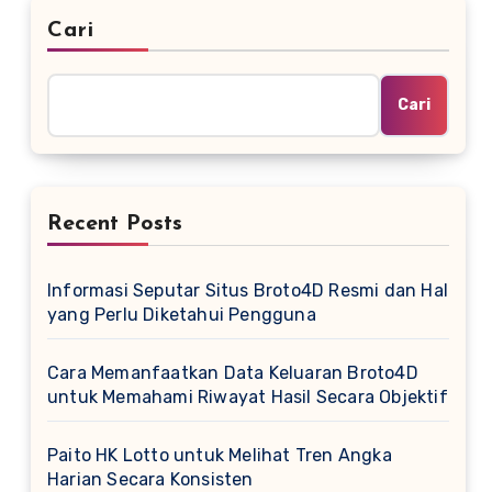
Cari
Cari
Recent Posts
Informasi Seputar Situs Broto4D Resmi dan Hal
yang Perlu Diketahui Pengguna
Cara Memanfaatkan Data Keluaran Broto4D
untuk Memahami Riwayat Hasil Secara Objektif
Paito HK Lotto untuk Melihat Tren Angka
Harian Secara Konsisten