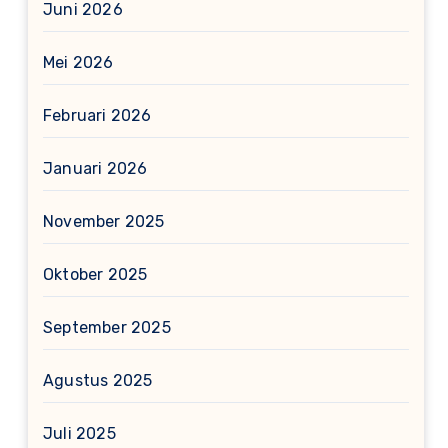
Juni 2026
Mei 2026
Februari 2026
Januari 2026
November 2025
Oktober 2025
September 2025
Agustus 2025
Juli 2025