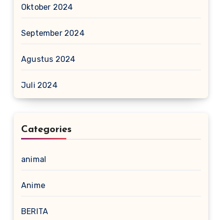
Oktober 2024
September 2024
Agustus 2024
Juli 2024
Categories
animal
Anime
BERITA