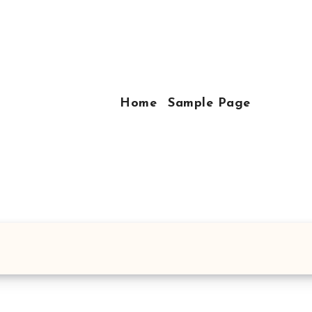
Home
Sample Page