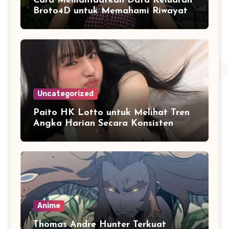
Cara Memanfaatkan Data Keluaran
Broto4D untuk Memahami Riwayat
Hasil Secara Objektif
Uncategorized
Paito HK Lotto untuk Melihat Tren
Angka Harian Secara Konsisten
Anime
Thomas Andre Hunter Terkuat