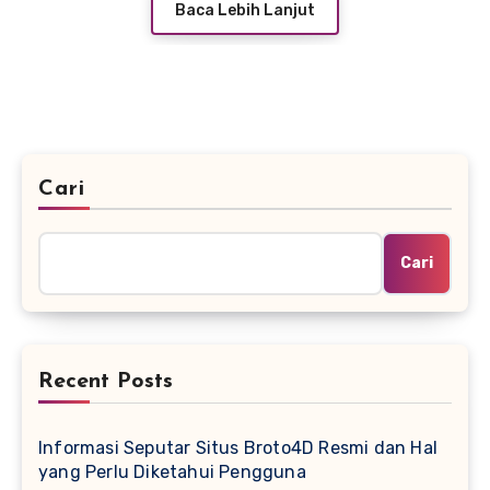
Baca Lebih Lanjut
Cari
Cari
Recent Posts
Informasi Seputar Situs Broto4D Resmi dan Hal
yang Perlu Diketahui Pengguna