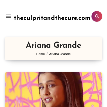
Lewati
ke
konten
theculpritandthecure.com
Ariana Grande
Home
Ariana Grande