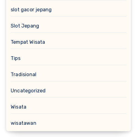
slot gacor jepang
Slot Jepang
Tempat Wisata
Tips
Tradisional
Uncategorized
Wisata
wisatawan