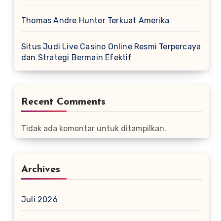
Thomas Andre Hunter Terkuat Amerika
Situs Judi Live Casino Online Resmi Terpercaya
dan Strategi Bermain Efektif
Recent Comments
Tidak ada komentar untuk ditampilkan.
Archives
Juli 2026