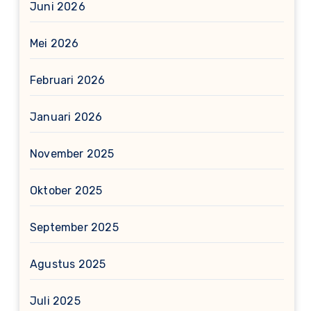
Juni 2026
Mei 2026
Februari 2026
Januari 2026
November 2025
Oktober 2025
September 2025
Agustus 2025
Juli 2025