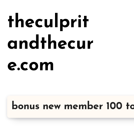
Lewati
ke
theculprit
konten
andthecur
e.com
bonus new member 100 to