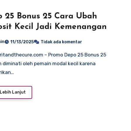
 25 Bonus 25 Cara Ubah
sit Kecil Jadi Kemenangan
in
11/13/2025
Tidak ada komentar
 diminati oleh pemain modal kecil karena
ikan…
Lebih Lanjut