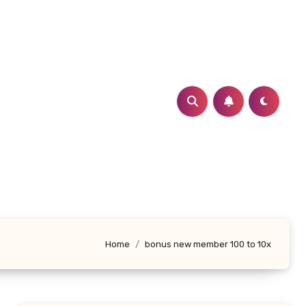
Home
bonus new member 100 to 10x