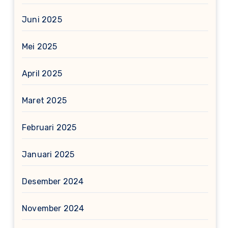
Juni 2025
Mei 2025
April 2025
Maret 2025
Februari 2025
Januari 2025
Desember 2024
November 2024