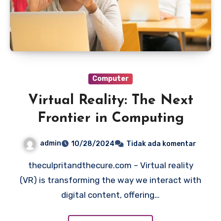
Computer
Virtual Reality: The Next
Frontier in Computing
admin
10/28/2024
Tidak ada komentar
theculpritandthecure.com – Virtual reality
(VR) is transforming the way we interact with
digital content, offering…