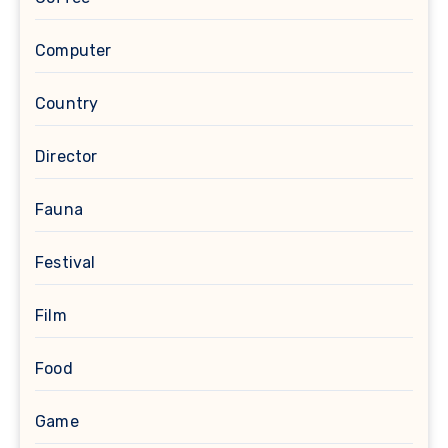
Computer
Country
Director
Fauna
Festival
Film
Food
Game