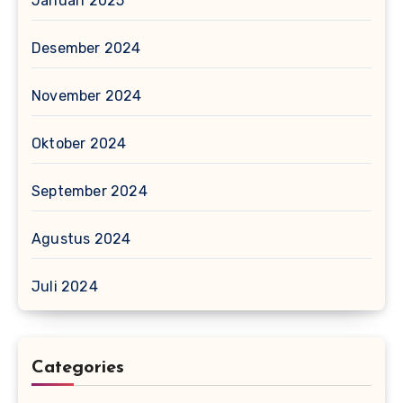
Januari 2025
Desember 2024
November 2024
Oktober 2024
September 2024
Agustus 2024
Juli 2024
Categories