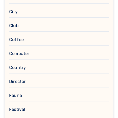
City
Club
Coffee
Computer
Country
Director
Fauna
Festival