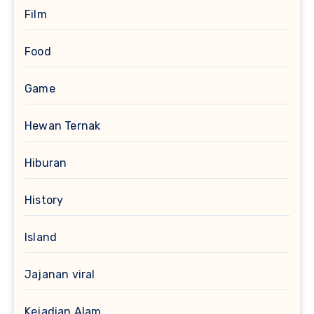
Film
Food
Game
Hewan Ternak
Hiburan
History
Island
Jajanan viral
Kejadian Alam