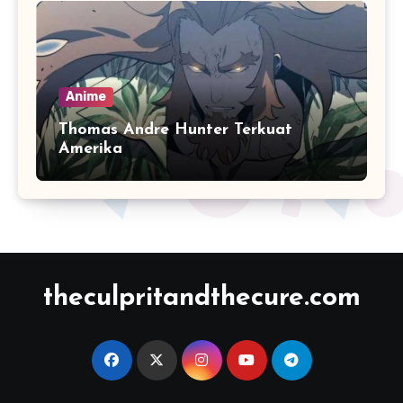
Anime
Thomas Andre Hunter Terkuat
Amerika
theculpritandthecure.com