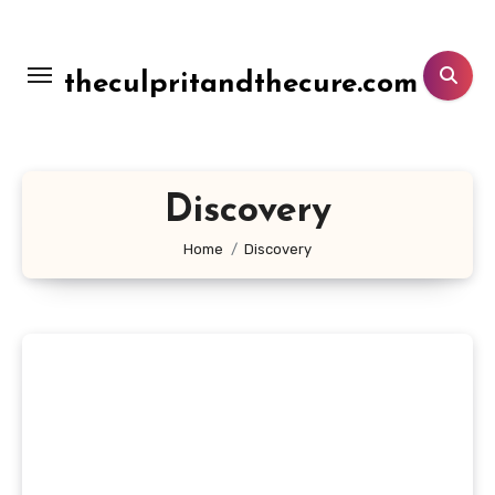
Lewati
ke
konten
theculpritandthecure.com
Discovery
Home
Discovery