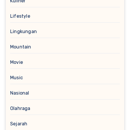
Kuliner
Lifestyle
Lingkungan
Mountain
Movie
Music
Nasional
Olahraga
Sejarah