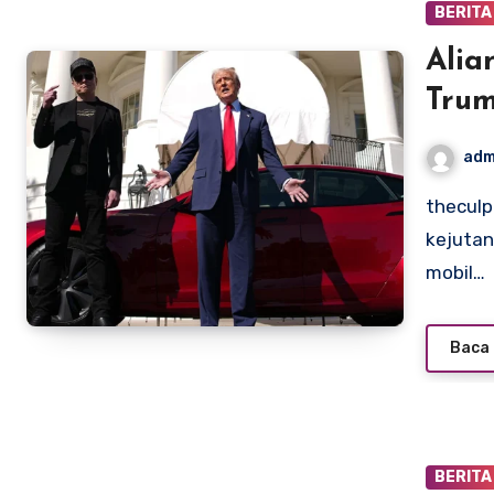
BERITA
Alia
Trum
Kemb
adm
theculpritandthecure.com – Elon Musk kembali membuat
kejutan
mobil…
Baca 
BERITA