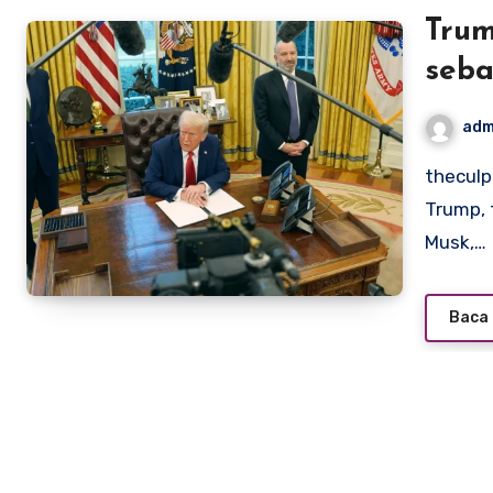
Trum
seb
Pem
adm
theculpritandthecure – Presiden Amerika Serikat, Donald
Trump, 
Musk,…
Baca 