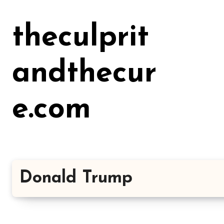
Lewati
ke
theculprit
konten
andthecur
e.com
Donald Trump