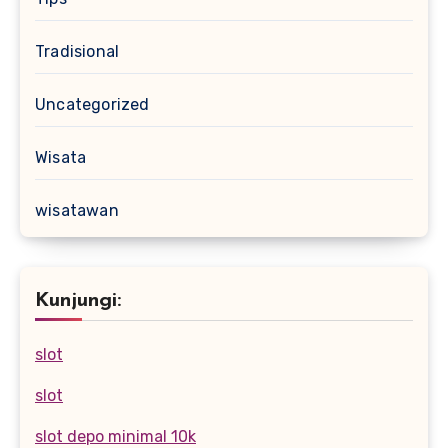
Tradisional
Uncategorized
Wisata
wisatawan
Kunjungi:
slot
slot
slot depo minimal 10k