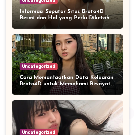
Uncategorized
Informasi Seputar Situs Broto4D
Resmi dan Hal yang Perlu Diketahui
Pengguna
Uncategorized
Cara Memanfaatkan Data Keluaran
Broto4D untuk Memahami Riwayat
Hasil Secara Objektif
Uncategorized