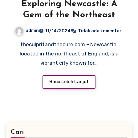
Exploring Newcastle: A
Gem of the Northeast
admin
11/14/2024
Tidak ada komentar
theculpritandthecure.com – Newcastle,
located in the northeast of England, is a
vibrant city known for…
Baca Lebih Lanjut
Cari