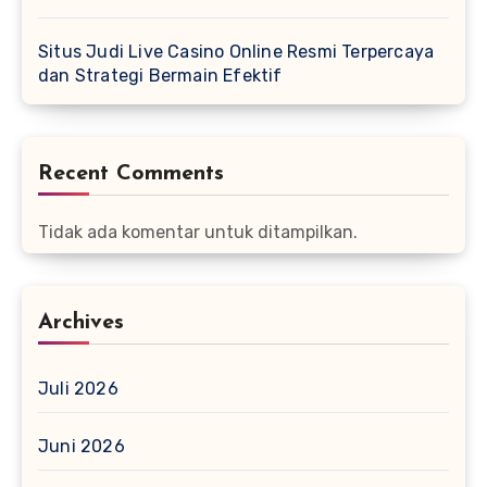
Situs Judi Live Casino Online Resmi Terpercaya
dan Strategi Bermain Efektif
Recent Comments
Tidak ada komentar untuk ditampilkan.
Archives
Juli 2026
Juni 2026