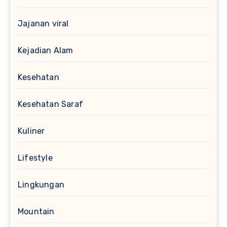
Jajanan viral
Kejadian Alam
Kesehatan
Kesehatan Saraf
Kuliner
Lifestyle
Lingkungan
Mountain