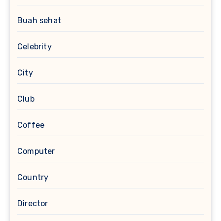
Buah sehat
Celebrity
City
Club
Coffee
Computer
Country
Director