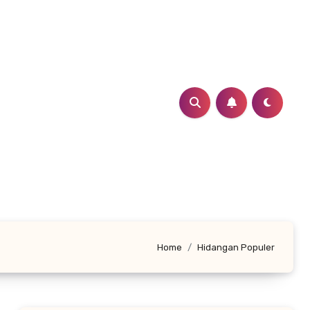
Home
Hidangan Populer