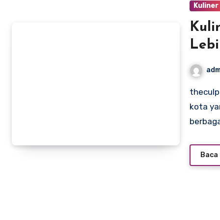
Kuliner
Kuli
Lebi
adm
theculpritandthecure.com – Singapura, sebuah negara
kota ya
berbag
Baca 