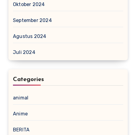
Oktober 2024
September 2024
Agustus 2024
Juli 2024
Categories
animal
Anime
BERITA