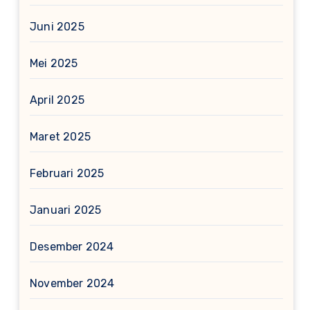
Juni 2025
Mei 2025
April 2025
Maret 2025
Februari 2025
Januari 2025
Desember 2024
November 2024