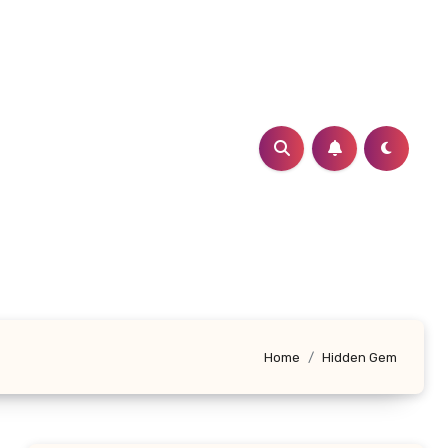
Home
Hidden Gem