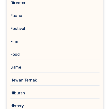
Director
Fauna
Festival
Film
Food
Game
Hewan Ternak
Hiburan
History