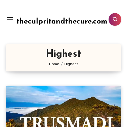
Lewati
ke
konten
theculpritandthecure.com
Highest
Home
Highest