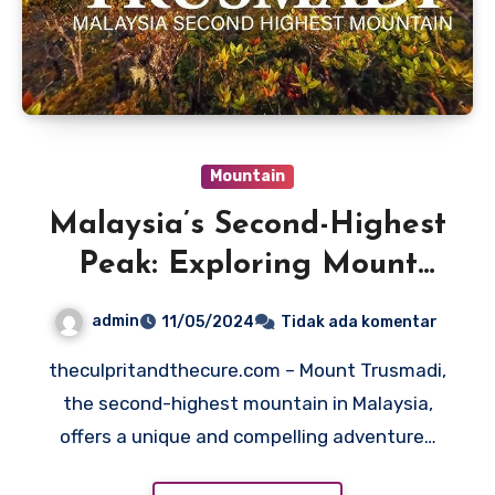
Mountain
Malaysia’s Second-Highest
Peak: Exploring Mount
Trusmadi
admin
11/05/2024
Tidak ada komentar
theculpritandthecure.com – Mount Trusmadi,
the second-highest mountain in Malaysia,
offers a unique and compelling adventure…