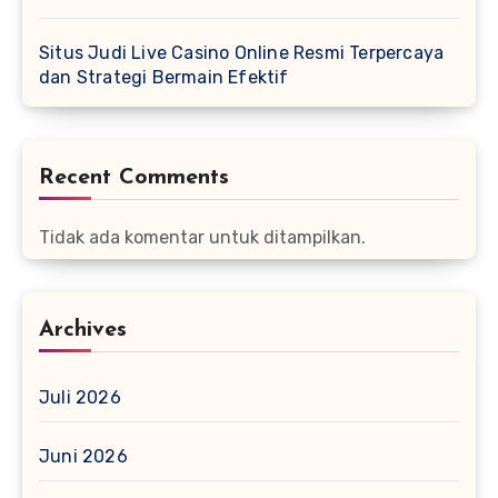
Situs Judi Live Casino Online Resmi Terpercaya
dan Strategi Bermain Efektif
Recent Comments
Tidak ada komentar untuk ditampilkan.
Archives
Juli 2026
Juni 2026