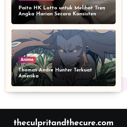
Paito HK Lotto untuk Melihat Tren
Angka Harian Secara Konsisten
Anime
Thomas Andre Hunter Terkuat
Amerika
theculpritandthecure.com