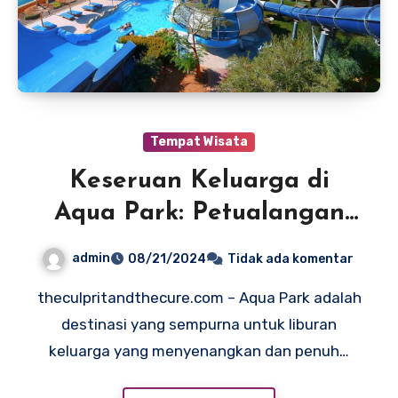
Tempat Wisata
Keseruan Keluarga di
Aqua Park: Petualangan
Air yang Tak Terlupakan
admin
08/21/2024
Tidak ada komentar
theculpritandthecure.com – Aqua Park adalah
destinasi yang sempurna untuk liburan
keluarga yang menyenangkan dan penuh…