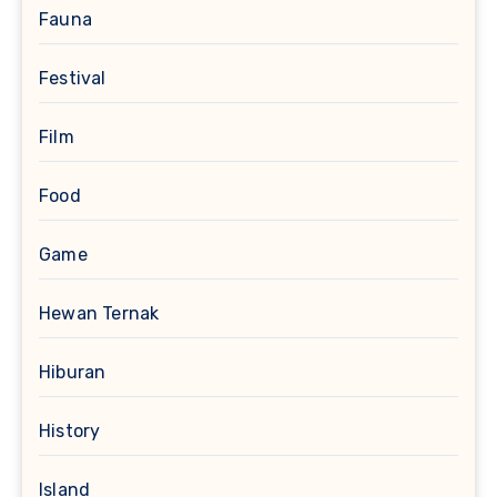
Fauna
Festival
Film
Food
Game
Hewan Ternak
Hiburan
History
Island