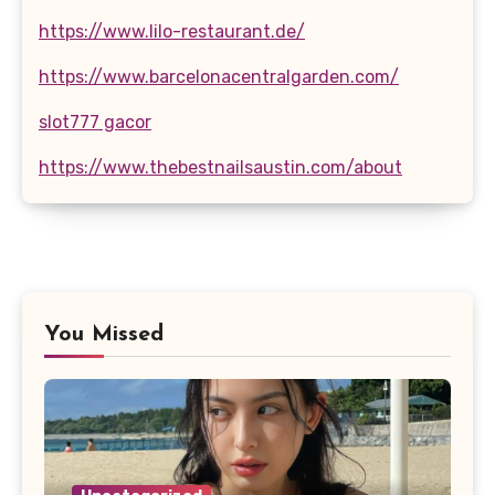
https://www.lilo-restaurant.de/
https://www.barcelonacentralgarden.com/
slot777 gacor
https://www.thebestnailsaustin.com/about
You Missed