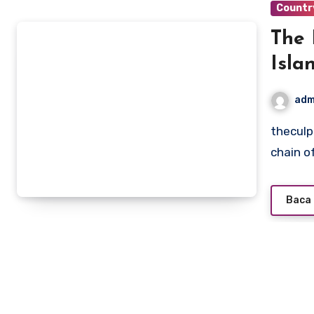
Countr
The 
Isla
adm
theculpritandthecure.com – The East Frisian Islands, a
chain of
Baca 