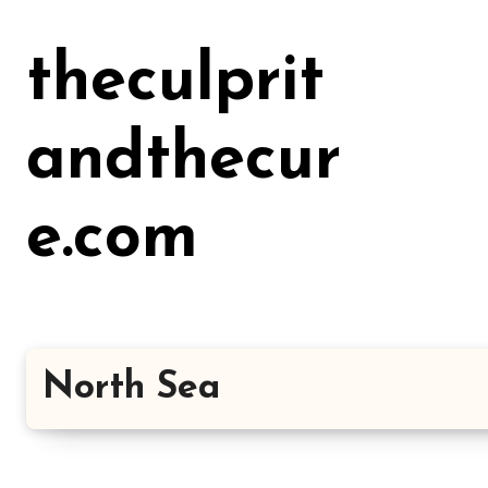
Lewati
ke
theculprit
konten
andthecur
e.com
North Sea