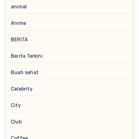
animal
Anime
BERITA
Berita Terkini
Buah sehat
Celebrity
City
Club
Coffee