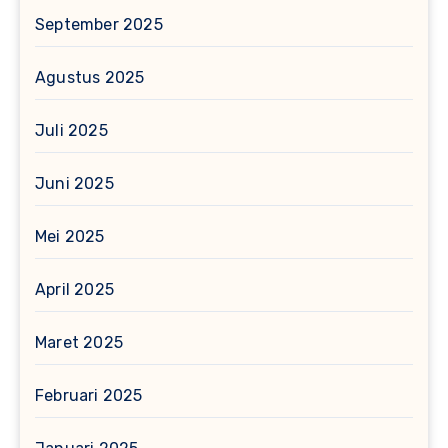
September 2025
Agustus 2025
Juli 2025
Juni 2025
Mei 2025
April 2025
Maret 2025
Februari 2025