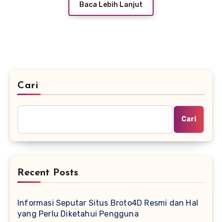
Baca Lebih Lanjut
Cari
Cari
Recent Posts
Informasi Seputar Situs Broto4D Resmi dan Hal
yang Perlu Diketahui Pengguna