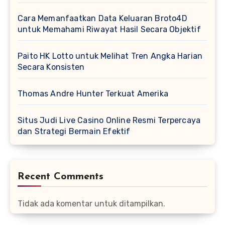
Cara Memanfaatkan Data Keluaran Broto4D
untuk Memahami Riwayat Hasil Secara Objektif
Paito HK Lotto untuk Melihat Tren Angka Harian
Secara Konsisten
Thomas Andre Hunter Terkuat Amerika
Situs Judi Live Casino Online Resmi Terpercaya
dan Strategi Bermain Efektif
Recent Comments
Tidak ada komentar untuk ditampilkan.