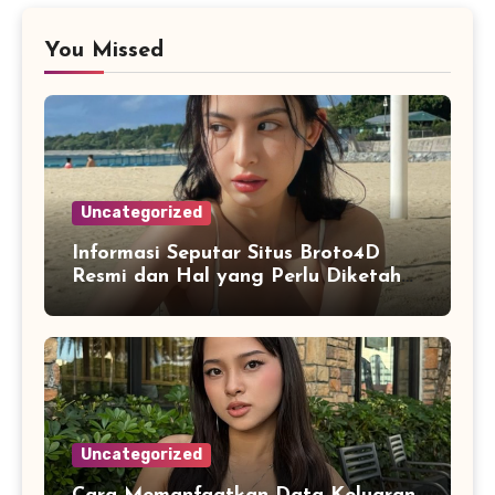
You Missed
Uncategorized
Informasi Seputar Situs Broto4D
Resmi dan Hal yang Perlu Diketahui
Pengguna
Uncategorized