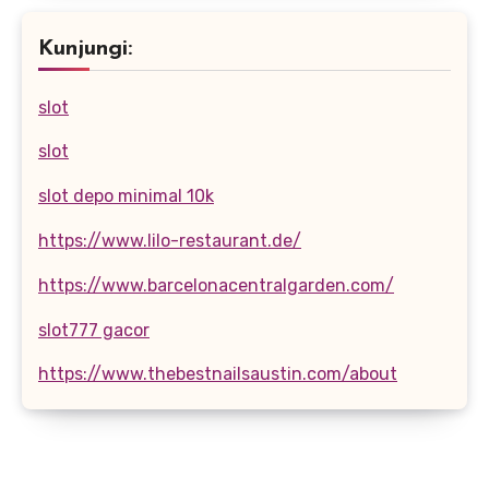
Kunjungi:
slot
slot
slot depo minimal 10k
https://www.lilo-restaurant.de/
https://www.barcelonacentralgarden.com/
slot777 gacor
https://www.thebestnailsaustin.com/about