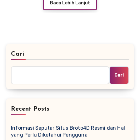
Baca Lebih Lanjut
Cari
Cari
Recent Posts
Informasi Seputar Situs Broto4D Resmi dan Hal
yang Perlu Diketahui Pengguna