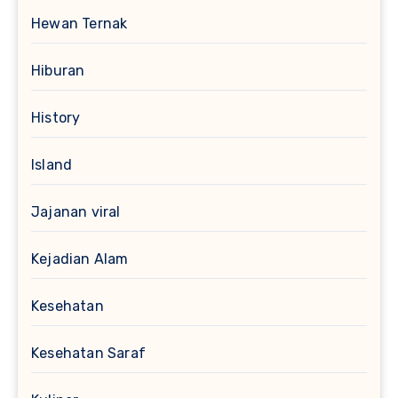
Hewan Ternak
Hiburan
History
Island
Jajanan viral
Kejadian Alam
Kesehatan
Kesehatan Saraf