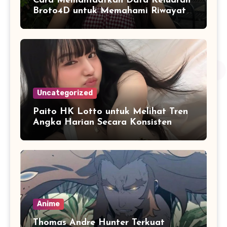
Cara Memanfaatkan Data Keluaran
Broto4D untuk Memahami Riwayat
Hasil Secara Objektif
Uncategorized
Paito HK Lotto untuk Melihat Tren
Angka Harian Secara Konsisten
Anime
Thomas Andre Hunter Terkuat