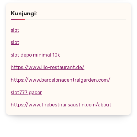
Kunjungi:
slot
slot
slot depo minimal 10k
https://www.lilo-restaurant.de/
https://www.barcelonacentralgarden.com/
slot777 gacor
https://www.thebestnailsaustin.com/about