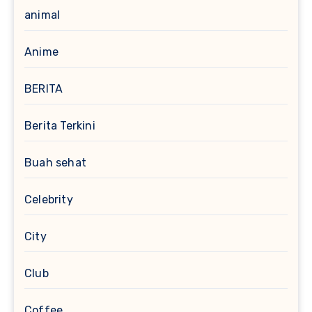
animal
Anime
BERITA
Berita Terkini
Buah sehat
Celebrity
City
Club
Coffee