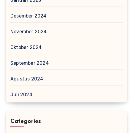
Januari 2025
Desember 2024
November 2024
Oktober 2024
September 2024
Agustus 2024
Juli 2024
Categories