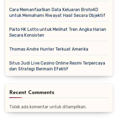
Cara Memanfaatkan Data Keluaran Broto4D
untuk Memahami Riwayat Hasil Secara Objektif
Paito HK Lotto untuk Melihat Tren Angka Harian
Secara Konsisten
Thomas Andre Hunter Terkuat Amerika
Situs Judi Live Casino Online Resmi Terpercaya
dan Strategi Bermain Efektif
Recent Comments
Tidak ada komentar untuk ditampilkan.