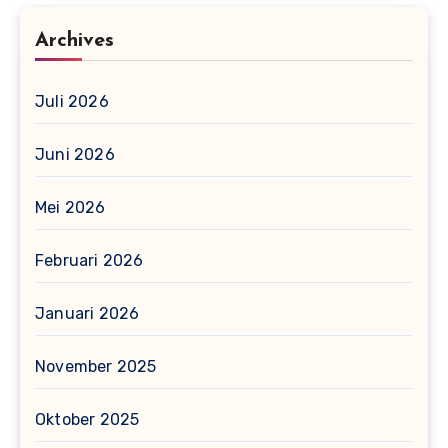
Archives
Juli 2026
Juni 2026
Mei 2026
Februari 2026
Januari 2026
November 2025
Oktober 2025