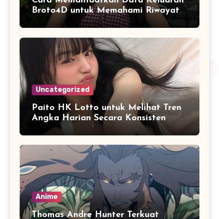
Cara Memanfaatkan Data Keluaran
Broto4D untuk Memahami Riwayat
Hasil Secara Objektif
Uncategorized
Paito HK Lotto untuk Melihat Tren
Angka Harian Secara Konsisten
Anime
Thomas Andre Hunter Terkuat