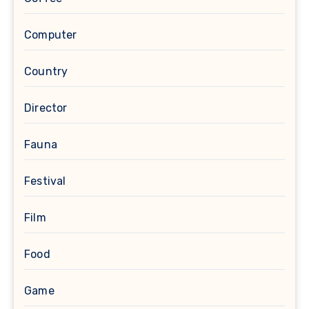
Computer
Country
Director
Fauna
Festival
Film
Food
Game