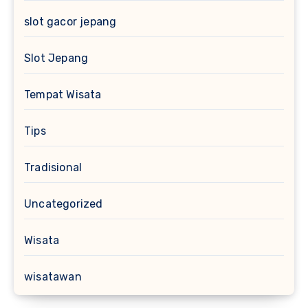
slot gacor jepang
Slot Jepang
Tempat Wisata
Tips
Tradisional
Uncategorized
Wisata
wisatawan