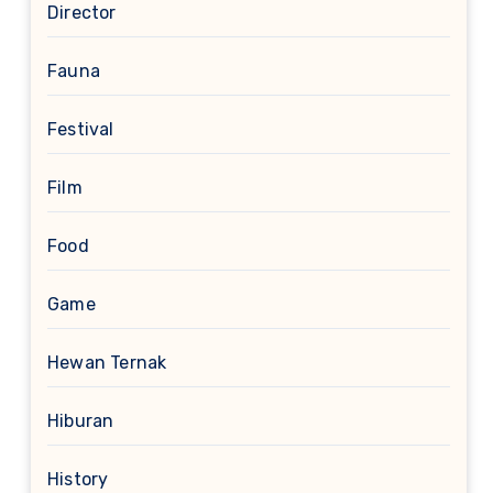
Director
Fauna
Festival
Film
Food
Game
Hewan Ternak
Hiburan
History