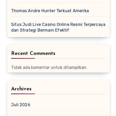
Thomas Andre Hunter Terkuat Amerika
Situs Judi Live Casino Online Resmi Terpercaya
dan Strategi Bermain Efektif
Recent Comments
Tidak ada komentar untuk ditampilkan.
Archives
Juli 2026