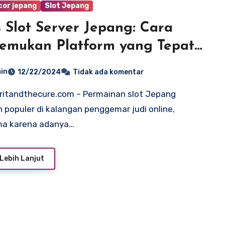
cor jepang
Slot Jepang
s Slot Server Jepang: Cara
emukan Platform yang Tepat
k Permainan Slot Terbaik
in
12/22/2024
Tidak ada komentar
 populer di kalangan penggemar judi online,
ma karena adanya…
Lebih Lanjut