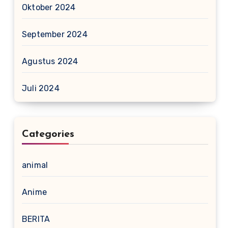
Oktober 2024
September 2024
Agustus 2024
Juli 2024
Categories
animal
Anime
BERITA