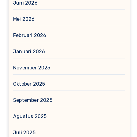
Juni 2026
Mei 2026
Februari 2026
Januari 2026
November 2025
Oktober 2025
September 2025
Agustus 2025
Juli 2025