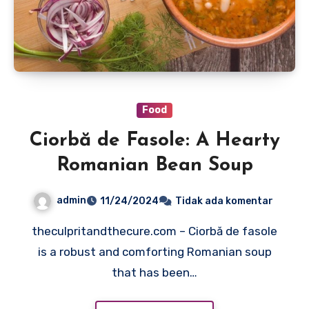
Food
Ciorbă de Fasole: A Hearty
Romanian Bean Soup
admin
11/24/2024
Tidak ada komentar
theculpritandthecure.com – Ciorbă de fasole
is a robust and comforting Romanian soup
that has been…