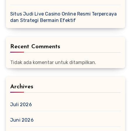
Situs Judi Live Casino Online Resmi Terpercaya
dan Strategi Bermain Efektif
Recent Comments
Tidak ada komentar untuk ditampilkan.
Archives
Juli 2026
Juni 2026