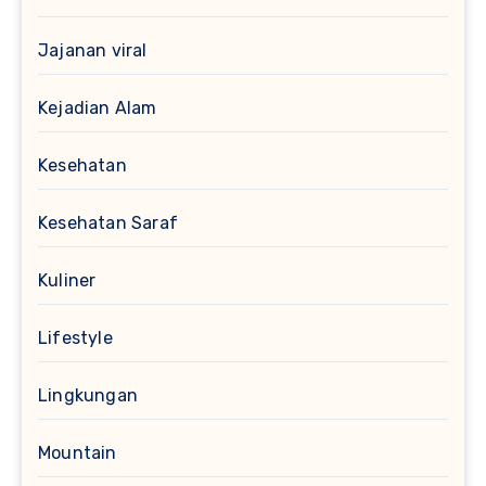
Jajanan viral
Kejadian Alam
Kesehatan
Kesehatan Saraf
Kuliner
Lifestyle
Lingkungan
Mountain