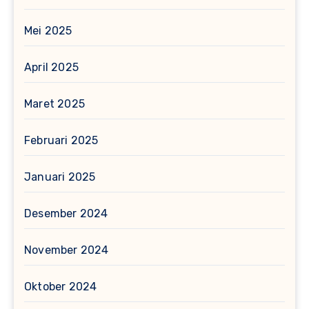
Mei 2025
April 2025
Maret 2025
Februari 2025
Januari 2025
Desember 2024
November 2024
Oktober 2024