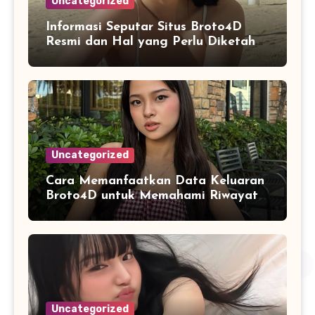
Uncategorized
Informasi Seputar Situs Broto4D
Resmi dan Hal yang Perlu Diketahui
Pengguna
Uncategorized
Cara Memanfaatkan Data Keluaran
Broto4D untuk Memahami Riwayat
Hasil Secara Objektif
Uncategorized