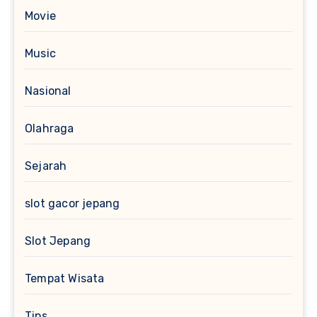
Movie
Music
Nasional
Olahraga
Sejarah
slot gacor jepang
Slot Jepang
Tempat Wisata
Tips