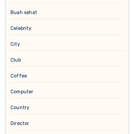
Buah sehat
Celebrity
City
Club
Coffee
Computer
Country
Director