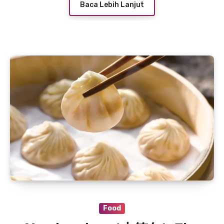
Baca Lebih Lanjut
Food