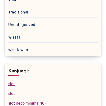
Tradisional
Uncategorized
Wisata
wisatawan
Kunjungi:
slot
slot
slot depo minimal 10k