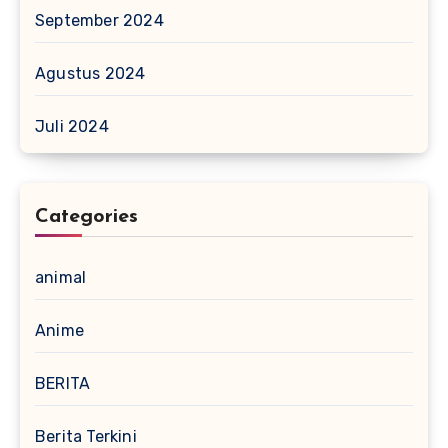
September 2024
Agustus 2024
Juli 2024
Categories
animal
Anime
BERITA
Berita Terkini