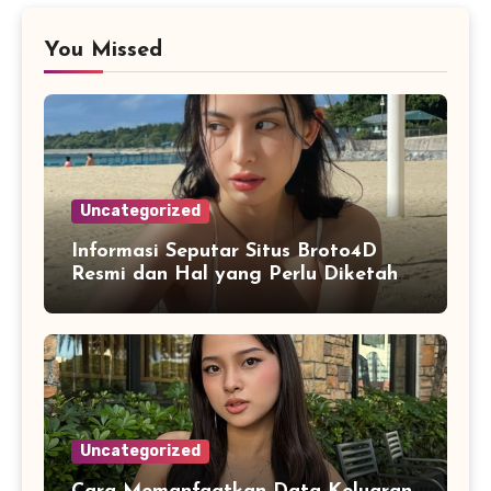
You Missed
Uncategorized
Informasi Seputar Situs Broto4D
Resmi dan Hal yang Perlu Diketahui
Pengguna
Uncategorized