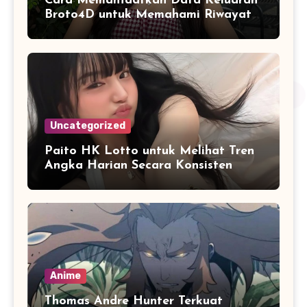
Cara Memanfaatkan Data Keluaran
Broto4D untuk Memahami Riwayat
Hasil Secara Objektif
Uncategorized
Paito HK Lotto untuk Melihat Tren
Angka Harian Secara Konsisten
Anime
Thomas Andre Hunter Terkuat