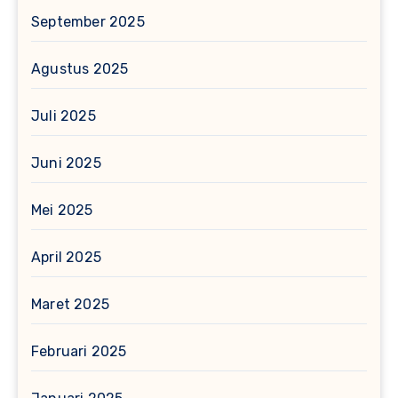
September 2025
Agustus 2025
Juli 2025
Juni 2025
Mei 2025
April 2025
Maret 2025
Februari 2025