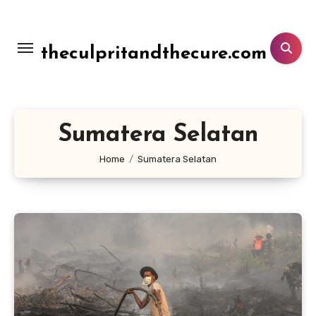
Lewati
ke
konten
theculpritandthecure.com
Sumatera Selatan
Home
Sumatera Selatan