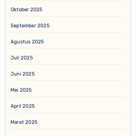
Oktober 2025
September 2025
Agustus 2025
Juli 2025
Juni 2025
Mei 2025
April 2025
Maret 2025