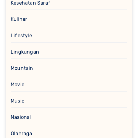
Kesehatan Saraf
Kuliner
Lifestyle
Lingkungan
Mountain
Movie
Music
Nasional
Olahraga