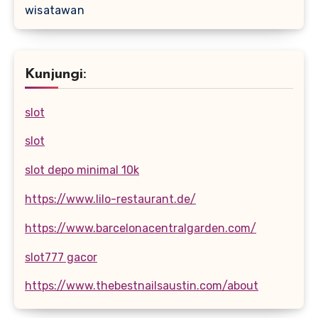
wisatawan
Kunjungi:
slot
slot
slot depo minimal 10k
https://www.lilo-restaurant.de/
https://www.barcelonacentralgarden.com/
slot777 gacor
https://www.thebestnailsaustin.com/about