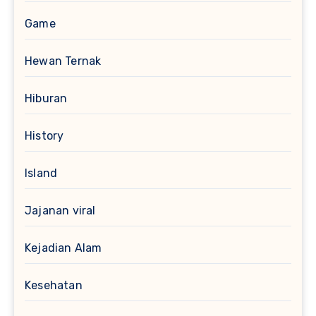
Game
Hewan Ternak
Hiburan
History
Island
Jajanan viral
Kejadian Alam
Kesehatan