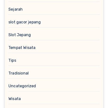
Sejarah
slot gacor jepang
Slot Jepang
Tempat Wisata
Tips
Tradisional
Uncategorized
Wisata