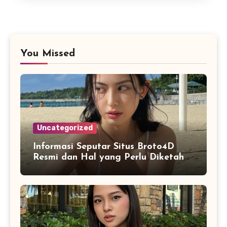
You Missed
Uncategorized
Informasi Seputar Situs Broto4D
Resmi dan Hal yang Perlu Diketahui
Pengguna