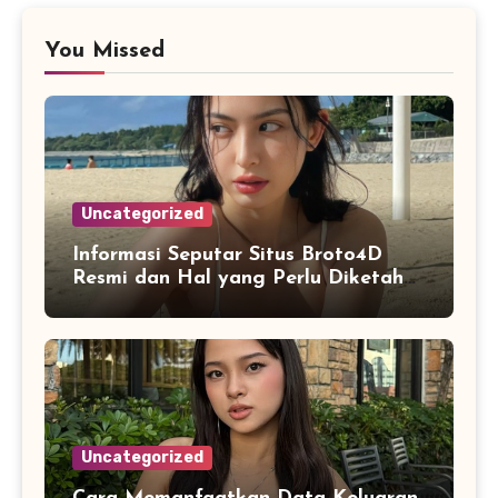
You Missed
Uncategorized
Informasi Seputar Situs Broto4D
Resmi dan Hal yang Perlu Diketahui
Pengguna
Uncategorized