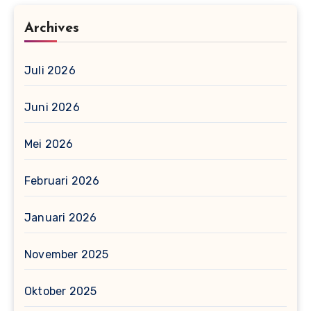
Archives
Juli 2026
Juni 2026
Mei 2026
Februari 2026
Januari 2026
November 2025
Oktober 2025