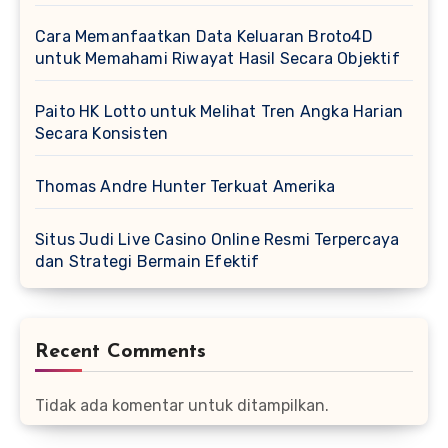
Cara Memanfaatkan Data Keluaran Broto4D
untuk Memahami Riwayat Hasil Secara Objektif
Paito HK Lotto untuk Melihat Tren Angka Harian
Secara Konsisten
Thomas Andre Hunter Terkuat Amerika
Situs Judi Live Casino Online Resmi Terpercaya
dan Strategi Bermain Efektif
Recent Comments
Tidak ada komentar untuk ditampilkan.