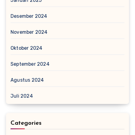
Januari 2025
Desember 2024
November 2024
Oktober 2024
September 2024
Agustus 2024
Juli 2024
Categories