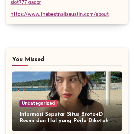
slot777 gacor
https://www.thebestnailsaustin.com/about
You Missed
Uncategorized
Informasi Seputar Situs Broto4D
Resmi dan Hal yang Perlu Diketahui
Pengguna