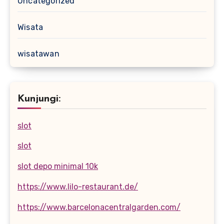
Uncategorized
Wisata
wisatawan
Kunjungi:
slot
slot
slot depo minimal 10k
https://www.lilo-restaurant.de/
https://www.barcelonacentralgarden.com/