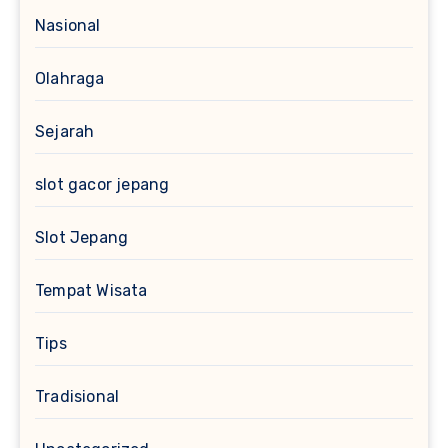
Nasional
Olahraga
Sejarah
slot gacor jepang
Slot Jepang
Tempat Wisata
Tips
Tradisional