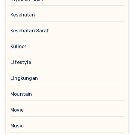
Kesehatan
Kesehatan Saraf
Kuliner
Lifestyle
Lingkungan
Mountain
Movie
Music