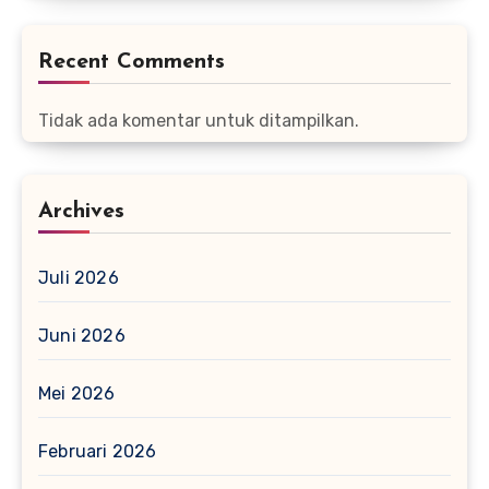
Recent Comments
Tidak ada komentar untuk ditampilkan.
Archives
Juli 2026
Juni 2026
Mei 2026
Februari 2026