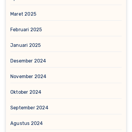
Maret 2025
Februari 2025
Januari 2025
Desember 2024
November 2024
Oktober 2024
September 2024
Agustus 2024