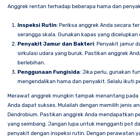
Anggrek rentan terhadap beberapa hama dan penyaki
Inspeksi Rutin
: Periksa anggrek Anda secara te
serangga skala. Gunakan kapas yang dicelupkan
Penyakit Jamur dan Bakteri
: Penyakit jamur 
sirkulasi udara yang buruk. Pastikan anggrek And
berlebihan.
Penggunaan Fungisida
: Jika perlu, gunakan f
mengendalikan hama dan penyakit. Selalu ikuti p
Merawat anggrek mungkin tampak menantang pada a
Anda dapat sukses. Mulailah dengan memilih jenis a
Dendrobium. Pastikan anggrek Anda mendapatkan p
yang seimbang. Jangan lupa untuk mengganti pot d
penyakit dengan inspeksi rutin. Dengan perawatan y