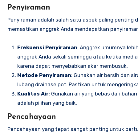
Penyiraman
Penyiraman adalah salah satu aspek paling penting 
memastikan anggrek Anda mendapatkan penyiraman
Frekuensi Penyiraman
: Anggrek umumnya lebih 
anggrek Anda sekali seminggu atau ketika media 
karena dapat menyebabkan akar membusuk.
Metode Penyiraman
: Gunakan air bersih dan si
lubang drainase pot. Pastikan untuk mengeringkan
Kualitas Air
: Gunakan air yang bebas dari bahan k
adalah pilihan yang baik.
Pencahayaan
Pencahayaan yang tepat sangat penting untuk per