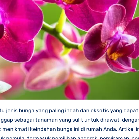
tu jenis bunga yang paling indah dan eksotis yang dapa
nggap sebagai tanaman yang sulit untuk dirawat, denga
enikmati keindahan bunga ini di rumah Anda. Artikel i
k pemula, termasuk pemilihan anggrek, penyiraman, p