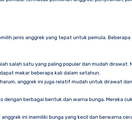
lih jenis anggrek yang tepat untuk pemula. Beberapa 
dalah salah satu yang paling populer dan mudah dirawat.
 dapat mekar beberapa kali dalam setahun.
harum, anggrek ini juga relatif mudah untuk dirawat da
etas dengan berbagai bentuk dan warna bunga. Mereka cu
,” anggrek ini memiliki bunga yang kecil dan berwarna cer