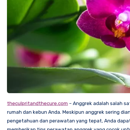
theculpritandthecure.com
– Anggrek adalah salah sa
rumah dan kebun Anda. Meskipun anggrek sering dia
pengetahuan dan perawatan yang tepat, Anda dapat m
memberikan tips perawatan anggrek yang cocok untu