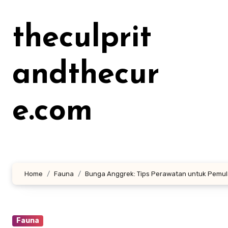
Lewati
ke
theculprit
konten
andthecur
e.com
Home
Fauna
Bunga Anggrek: Tips Perawatan untuk Pemu
Fauna