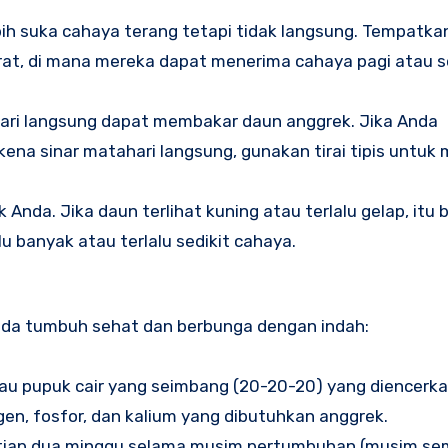
ih suka cahaya terang tetapi tidak langsung. Tempatkan
rat, di mana mereka dapat menerima cahaya pagi atau s
hari langsung dapat membakar daun anggrek. Jika Anda
na sinar matahari langsung, gunakan tirai tipis untuk
 Anda. Jika daun terlihat kuning atau terlalu gelap, itu 
 banyak atau terlalu sedikit cahaya.
a tumbuh sehat dan berbunga dengan indah:
au pupuk cair yang seimbang (20-20-20) yang diencerka
en, fosfor, dan kalium yang dibutuhkan anggrek.
etiap dua minggu selama musim pertumbuhan (musim se