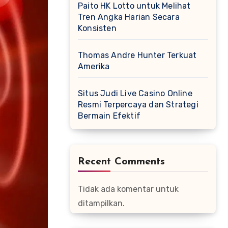
Paito HK Lotto untuk Melihat
Tren Angka Harian Secara
Konsisten
Thomas Andre Hunter Terkuat
Amerika
Situs Judi Live Casino Online
Resmi Terpercaya dan Strategi
Bermain Efektif
Recent Comments
Tidak ada komentar untuk
ditampilkan.