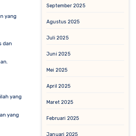
September 2025
n yang
Agustus 2025
Juli 2025
s dan
Juni 2025
an.
Mei 2025
April 2025
ilah yang
Maret 2025
gan yang
Februari 2025
Januari 2025