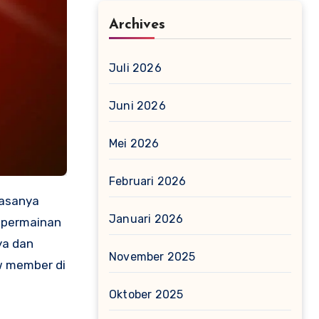
Archives
Juli 2026
Juni 2026
Mei 2026
Februari 2026
iasanya
Januari 2026
i permainan
ya dan
November 2025
w member di
Oktober 2025