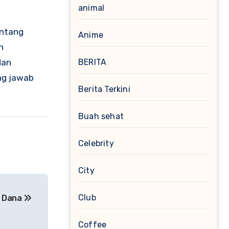
animal
entang
Anime
n
dan
BERITA
ng jawab
Berita Terkini
Buah sehat
Celebrity
City
Club
t Dana
Coffee