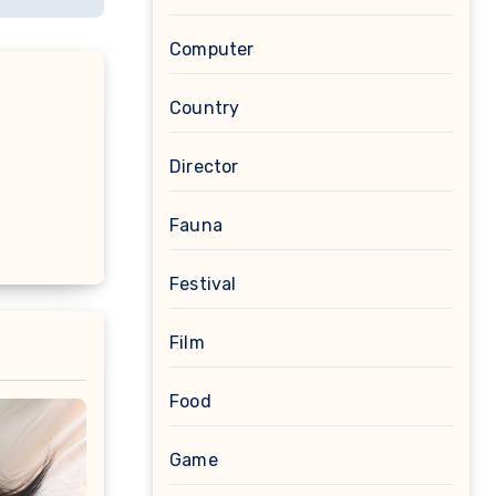
Computer
Country
Director
Fauna
Festival
Film
Food
Game