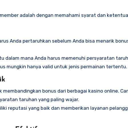
member adalah dengan memahami syarat dan ketentua
 harus Anda pertaruhkan sebelum Anda bisa menarik bonu
ktu dalam mana Anda harus memenuhi persyaratan taruh
us mungkin hanya valid untuk jenis permainan tertentu.
ik
 membandingkan bonus dari berbagai kasino online. Car
aratan taruhan yang paling wajar.
iliki reputasi yang baik dan memberikan layanan pelang