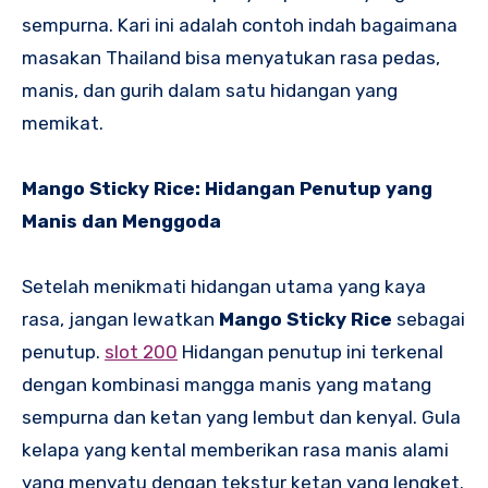
sempurna. Kari ini adalah contoh indah bagaimana
masakan Thailand bisa menyatukan rasa pedas,
manis, dan gurih dalam satu hidangan yang
memikat.
Mango Sticky Rice: Hidangan Penutup yang
Manis dan Menggoda
Setelah menikmati hidangan utama yang kaya
rasa, jangan lewatkan
Mango Sticky Rice
sebagai
penutup.
slot 200
Hidangan penutup ini terkenal
dengan kombinasi mangga manis yang matang
sempurna dan ketan yang lembut dan kenyal. Gula
kelapa yang kental memberikan rasa manis alami
yang menyatu dengan tekstur ketan yang lengket.