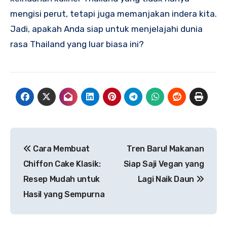
mengisi perut, tetapi juga memanjakan indera kita.
Jadi, apakah Anda siap untuk menjelajahi dunia
rasa Thailand yang luar biasa ini?
Navigasi
Cara Membuat
Tren Baru! Makanan
pos
Chiffon Cake Klasik:
Siap Saji Vegan yang
Resep Mudah untuk
Lagi Naik Daun
Hasil yang Sempurna