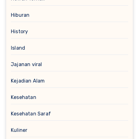
Hiburan
History
Island
Jajanan viral
Kejadian Alam
Kesehatan
Kesehatan Saraf
Kuliner