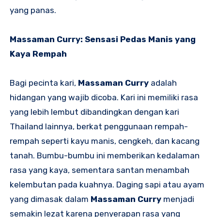
yang panas.
Massaman Curry: Sensasi Pedas Manis yang
Kaya Rempah
Bagi pecinta kari,
Massaman Curry
adalah
hidangan yang wajib dicoba. Kari ini memiliki rasa
yang lebih lembut dibandingkan dengan kari
Thailand lainnya, berkat penggunaan rempah-
rempah seperti kayu manis, cengkeh, dan kacang
tanah. Bumbu-bumbu ini memberikan kedalaman
rasa yang kaya, sementara santan menambah
kelembutan pada kuahnya. Daging sapi atau ayam
yang dimasak dalam
Massaman Curry
menjadi
semakin lezat karena penyerapan rasa yang