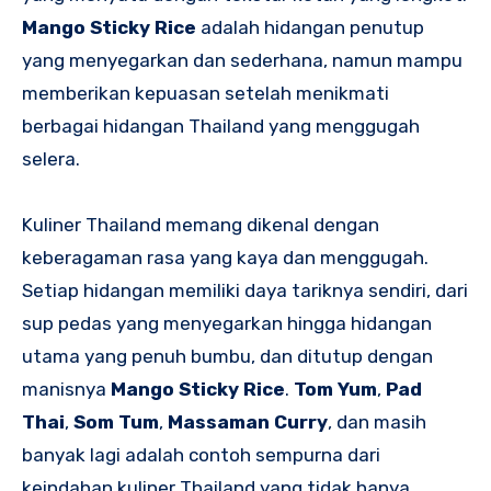
Mango Sticky Rice
adalah hidangan penutup
yang menyegarkan dan sederhana, namun mampu
memberikan kepuasan setelah menikmati
berbagai hidangan Thailand yang menggugah
selera.
Kuliner Thailand memang dikenal dengan
keberagaman rasa yang kaya dan menggugah.
Setiap hidangan memiliki daya tariknya sendiri, dari
sup pedas yang menyegarkan hingga hidangan
utama yang penuh bumbu, dan ditutup dengan
manisnya
Mango Sticky Rice
.
Tom Yum
,
Pad
Thai
,
Som Tum
,
Massaman Curry
, dan masih
banyak lagi adalah contoh sempurna dari
keindahan kuliner Thailand yang tidak hanya