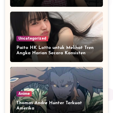
Hasil Secara Objektif
Uncategorized
Paito HK Lotto untuk Melihat Tren
Angka Harian Secara Konsisten
Anime
Thomas Andre Hunter Terkuat
Amerika