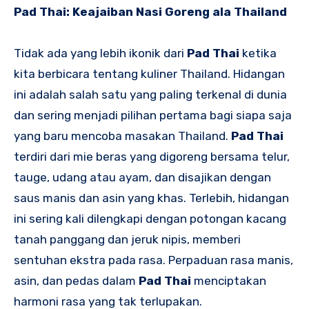
Pad Thai: Keajaiban Nasi Goreng ala Thailand
Tidak ada yang lebih ikonik dari
Pad Thai
ketika
kita berbicara tentang kuliner Thailand. Hidangan
ini adalah salah satu yang paling terkenal di dunia
dan sering menjadi pilihan pertama bagi siapa saja
yang baru mencoba masakan Thailand.
Pad Thai
terdiri dari mie beras yang digoreng bersama telur,
tauge, udang atau ayam, dan disajikan dengan
saus manis dan asin yang khas. Terlebih, hidangan
ini sering kali dilengkapi dengan potongan kacang
tanah panggang dan jeruk nipis, memberi
sentuhan ekstra pada rasa. Perpaduan rasa manis,
asin, dan pedas dalam
Pad Thai
menciptakan
harmoni rasa yang tak terlupakan.