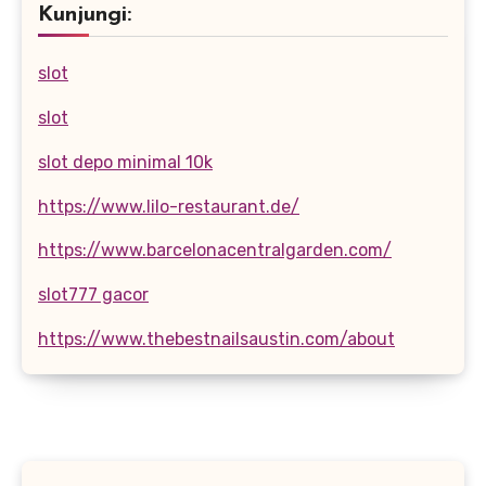
Kunjungi:
slot
slot
slot depo minimal 10k
https://www.lilo-restaurant.de/
https://www.barcelonacentralgarden.com/
slot777 gacor
https://www.thebestnailsaustin.com/about