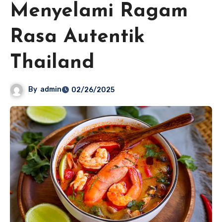
Menyelami Ragam
Rasa Autentik
Thailand
By
admin
02/26/2025