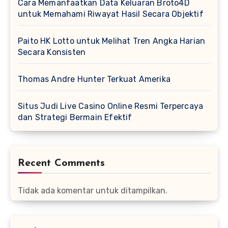
Cara Memanfaatkan Data Keluaran Broto4D
untuk Memahami Riwayat Hasil Secara Objektif
Paito HK Lotto untuk Melihat Tren Angka Harian
Secara Konsisten
Thomas Andre Hunter Terkuat Amerika
Situs Judi Live Casino Online Resmi Terpercaya
dan Strategi Bermain Efektif
Recent Comments
Tidak ada komentar untuk ditampilkan.