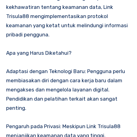
kekhawatiran tentang keamanan data, Link
Trisula88 mengimplementasikan protokol
keamanan yang ketat untuk melindungi informasi
pribadi pengguna.
Apa yang Harus Diketahui?
Adaptasi dengan Teknologi Baru: Pengguna perlu
membiasakan diri dengan cara kerja baru dalam
mengakses dan mengelola layanan digital.
Pendidikan dan pelatihan terkait akan sangat
penting.
Pengaruh pada Privasi: Meskipun Link Trisula88
menjanjikan keamanan data yang tinggi,