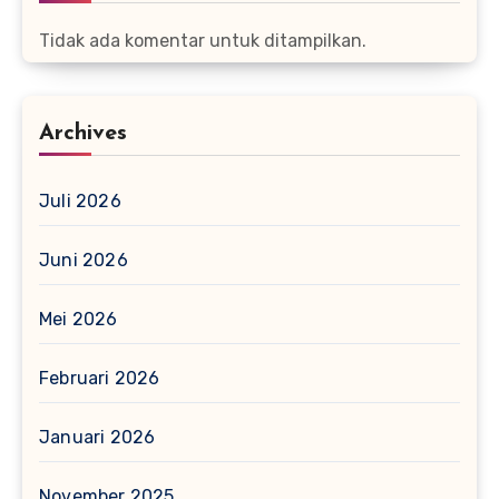
Tidak ada komentar untuk ditampilkan.
Archives
Juli 2026
Juni 2026
Mei 2026
Februari 2026
Januari 2026
November 2025