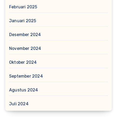
Februari 2025
Januari 2025
Desember 2024
November 2024
Oktober 2024
September 2024
Agustus 2024
Juli 2024