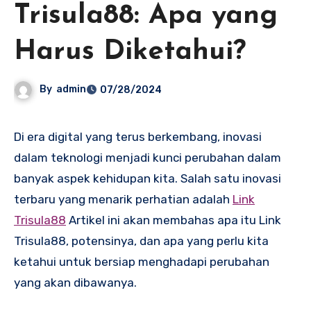
Trisula88: Apa yang
Harus Diketahui?
By
admin
07/28/2024
Di era digital yang terus berkembang, inovasi
dalam teknologi menjadi kunci perubahan dalam
banyak aspek kehidupan kita. Salah satu inovasi
terbaru yang menarik perhatian adalah
Link
Trisula88
Artikel ini akan membahas apa itu Link
Trisula88, potensinya, dan apa yang perlu kita
ketahui untuk bersiap menghadapi perubahan
yang akan dibawanya.