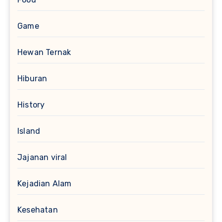
Game
Hewan Ternak
Hiburan
History
Island
Jajanan viral
Kejadian Alam
Kesehatan