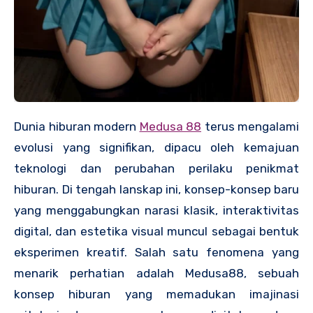
Dunia hiburan modern
Medusa 88
terus mengalami
evolusi yang signifikan, dipacu oleh kemajuan
teknologi dan perubahan perilaku penikmat
hiburan. Di tengah lanskap ini, konsep-konsep baru
yang menggabungkan narasi klasik, interaktivitas
digital, dan estetika visual muncul sebagai bentuk
eksperimen kreatif. Salah satu fenomena yang
menarik perhatian adalah Medusa88, sebuah
konsep hiburan yang memadukan imajinasi