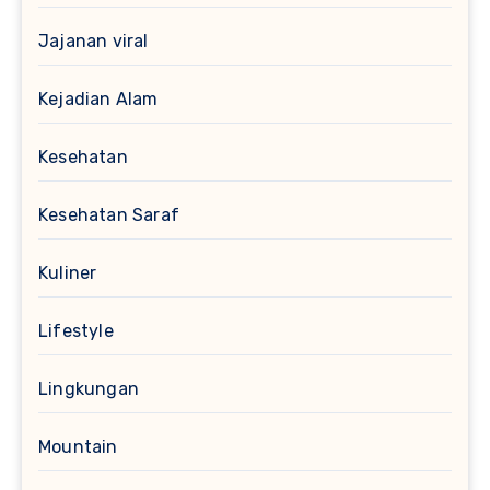
Jajanan viral
Kejadian Alam
Kesehatan
Kesehatan Saraf
Kuliner
Lifestyle
Lingkungan
Mountain