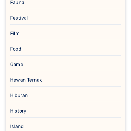
Fauna
Festival
Film
Food
Game
Hewan Ternak
Hiburan
History
Island