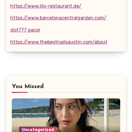
https://www.lilo-restaurant.de/
https://www.barcelonacentralgarden.com/
slot777 gacor
https://www.thebestnailsaustin.com/about
You Missed
Uncategorized