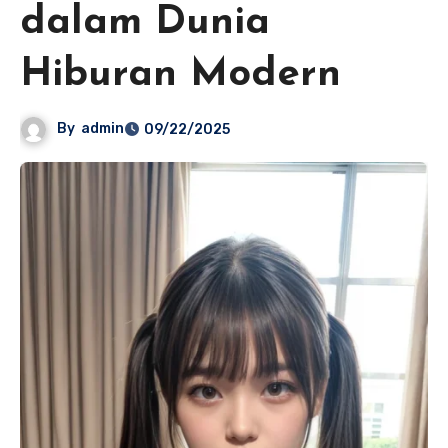
dalam Dunia
Hiburan Modern
By
admin
09/22/2025