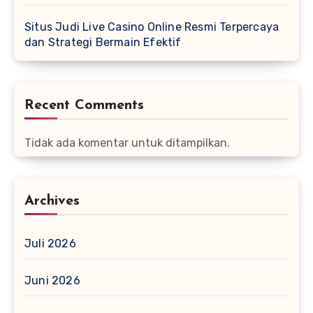
Situs Judi Live Casino Online Resmi Terpercaya
dan Strategi Bermain Efektif
Recent Comments
Tidak ada komentar untuk ditampilkan.
Archives
Juli 2026
Juni 2026