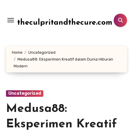
Lewati
ke
konten
theculpritandthecure.com
Home
Uncategorized
Medusa88: Eksperimen Kreatif dalam Dunia Hiburan
Modern
Uncategorized
Medusa88:
Eksperimen Kreatif