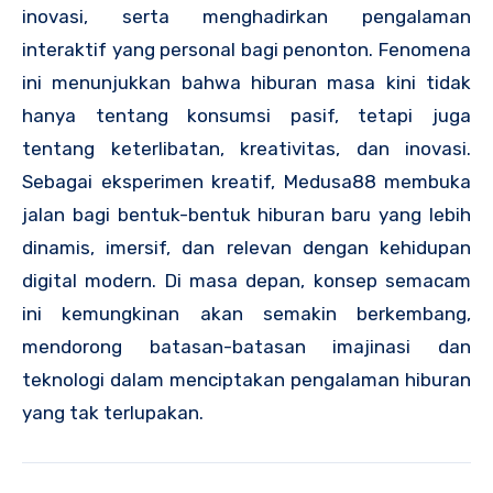
inovasi, serta menghadirkan pengalaman
interaktif yang personal bagi penonton. Fenomena
ini menunjukkan bahwa hiburan masa kini tidak
hanya tentang konsumsi pasif, tetapi juga
tentang keterlibatan, kreativitas, dan inovasi.
Sebagai eksperimen kreatif, Medusa88 membuka
jalan bagi bentuk-bentuk hiburan baru yang lebih
dinamis, imersif, dan relevan dengan kehidupan
digital modern. Di masa depan, konsep semacam
ini kemungkinan akan semakin berkembang,
mendorong batasan-batasan imajinasi dan
teknologi dalam menciptakan pengalaman hiburan
yang tak terlupakan.