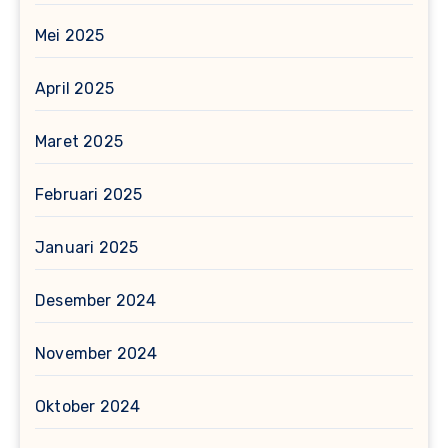
Mei 2025
April 2025
Maret 2025
Februari 2025
Januari 2025
Desember 2024
November 2024
Oktober 2024