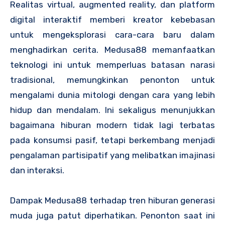
Realitas virtual, augmented reality, dan platform
digital interaktif memberi kreator kebebasan
untuk mengeksplorasi cara-cara baru dalam
menghadirkan cerita. Medusa88 memanfaatkan
teknologi ini untuk memperluas batasan narasi
tradisional, memungkinkan penonton untuk
mengalami dunia mitologi dengan cara yang lebih
hidup dan mendalam. Ini sekaligus menunjukkan
bagaimana hiburan modern tidak lagi terbatas
pada konsumsi pasif, tetapi berkembang menjadi
pengalaman partisipatif yang melibatkan imajinasi
dan interaksi.
Dampak Medusa88 terhadap tren hiburan generasi
muda juga patut diperhatikan. Penonton saat ini