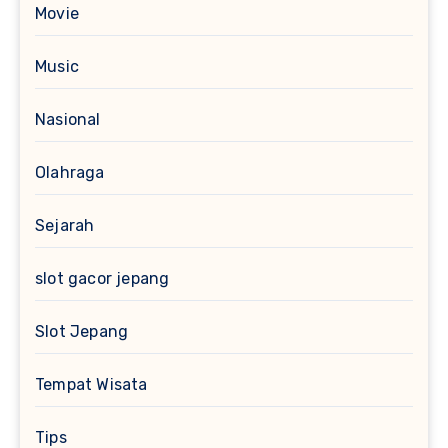
Movie
Music
Nasional
Olahraga
Sejarah
slot gacor jepang
Slot Jepang
Tempat Wisata
Tips