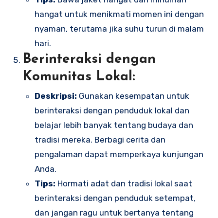
hangat untuk menikmati momen ini dengan
nyaman, terutama jika suhu turun di malam
hari.
Berinteraksi dengan
Komunitas Lokal:
Deskripsi:
Gunakan kesempatan untuk
berinteraksi dengan penduduk lokal dan
belajar lebih banyak tentang budaya dan
tradisi mereka. Berbagi cerita dan
pengalaman dapat memperkaya kunjungan
Anda.
Tips:
Hormati adat dan tradisi lokal saat
berinteraksi dengan penduduk setempat,
dan jangan ragu untuk bertanya tentang