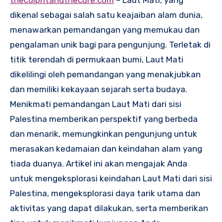
dikenal sebagai salah satu keajaiban alam dunia,
menawarkan pemandangan yang memukau dan
pengalaman unik bagi para pengunjung. Terletak di
titik terendah di permukaan bumi, Laut Mati
dikelilingi oleh pemandangan yang menakjubkan
dan memiliki kekayaan sejarah serta budaya.
Menikmati pemandangan Laut Mati dari sisi
Palestina memberikan perspektif yang berbeda
dan menarik, memungkinkan pengunjung untuk
merasakan kedamaian dan keindahan alam yang
tiada duanya. Artikel ini akan mengajak Anda
untuk mengeksplorasi keindahan Laut Mati dari sisi
Palestina, mengeksplorasi daya tarik utama dan
aktivitas yang dapat dilakukan, serta memberikan