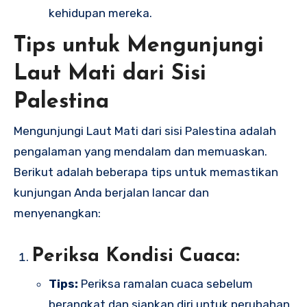
kehidupan mereka.
Tips untuk Mengunjungi
Laut Mati dari Sisi
Palestina
Mengunjungi Laut Mati dari sisi Palestina adalah
pengalaman yang mendalam dan memuaskan.
Berikut adalah beberapa tips untuk memastikan
kunjungan Anda berjalan lancar dan
menyenangkan:
Periksa Kondisi Cuaca:
Tips:
Periksa ramalan cuaca sebelum
berangkat dan siapkan diri untuk perubahan