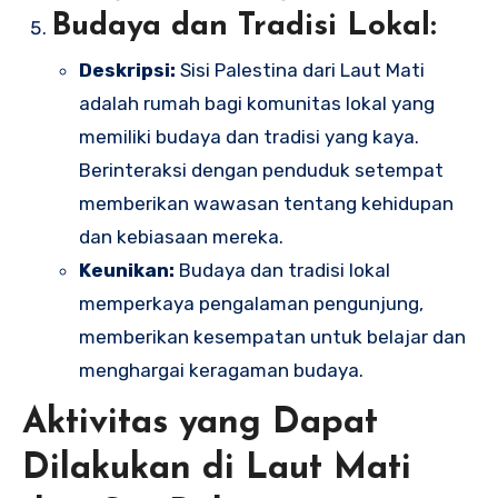
Budaya dan Tradisi Lokal:
Deskripsi:
Sisi Palestina dari Laut Mati
adalah rumah bagi komunitas lokal yang
memiliki budaya dan tradisi yang kaya.
Berinteraksi dengan penduduk setempat
memberikan wawasan tentang kehidupan
dan kebiasaan mereka.
Keunikan:
Budaya dan tradisi lokal
memperkaya pengalaman pengunjung,
memberikan kesempatan untuk belajar dan
menghargai keragaman budaya.
Aktivitas yang Dapat
Dilakukan di Laut Mati