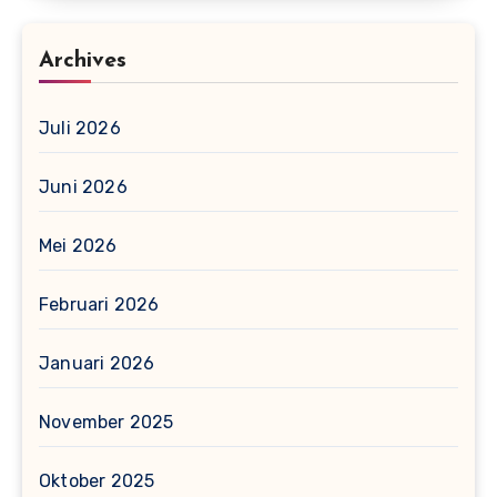
Archives
Juli 2026
Juni 2026
Mei 2026
Februari 2026
Januari 2026
November 2025
Oktober 2025