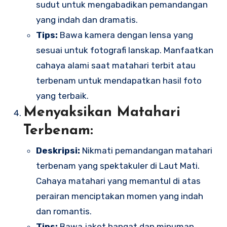
sudut untuk mengabadikan pemandangan
yang indah dan dramatis.
Tips:
Bawa kamera dengan lensa yang
sesuai untuk fotografi lanskap. Manfaatkan
cahaya alami saat matahari terbit atau
terbenam untuk mendapatkan hasil foto
yang terbaik.
Menyaksikan Matahari
Terbenam:
Deskripsi:
Nikmati pemandangan matahari
terbenam yang spektakuler di Laut Mati.
Cahaya matahari yang memantul di atas
perairan menciptakan momen yang indah
dan romantis.
Tips:
Bawa jaket hangat dan minuman