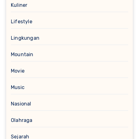
Kuliner
Lifestyle
Lingkungan
Mountain
Movie
Music
Nasional
Olahraga
Sejarah