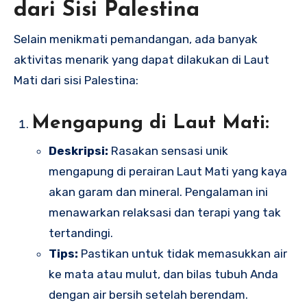
dari Sisi Palestina
Selain menikmati pemandangan, ada banyak
aktivitas menarik yang dapat dilakukan di Laut
Mati dari sisi Palestina:
Mengapung di Laut Mati:
Deskripsi:
Rasakan sensasi unik
mengapung di perairan Laut Mati yang kaya
akan garam dan mineral. Pengalaman ini
menawarkan relaksasi dan terapi yang tak
tertandingi.
Tips:
Pastikan untuk tidak memasukkan air
ke mata atau mulut, dan bilas tubuh Anda
dengan air bersih setelah berendam.