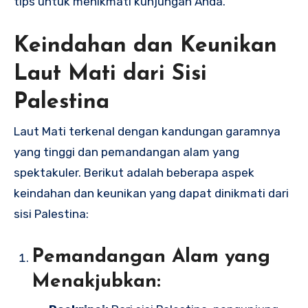
tips untuk menikmati kunjungan Anda.
Keindahan dan Keunikan
Laut Mati dari Sisi
Palestina
Laut Mati terkenal dengan kandungan garamnya
yang tinggi dan pemandangan alam yang
spektakuler. Berikut adalah beberapa aspek
keindahan dan keunikan yang dapat dinikmati dari
sisi Palestina:
Pemandangan Alam yang
Menakjubkan: