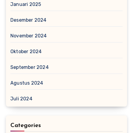
Januari 2025
Desember 2024
November 2024
Oktober 2024
September 2024
Agustus 2024
Juli 2024
Categories