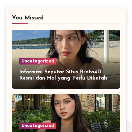
You Missed
Uncategorized
Informasi Seputar Situs Broto4D
Resmi dan Hal yang Perlu Diketahui
Pengguna
Uncategorized