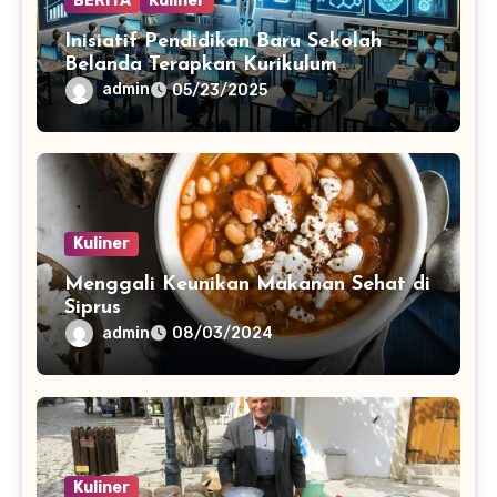
BERITA
Kuliner
Inisiatif Pendidikan Baru Sekolah
Belanda Terapkan Kurikulum
Teknologi AI
admin
05/23/2025
Kuliner
Menggali Keunikan Makanan Sehat di
Siprus
admin
08/03/2024
Kuliner