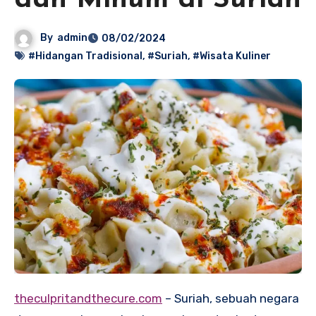
dan Minum di Suriah
By
admin
08/02/2024
#Hidangan Tradisional
,
#Suriah
,
#Wisata Kuliner
theculpritandthecure.com
– Suriah, sebuah negara