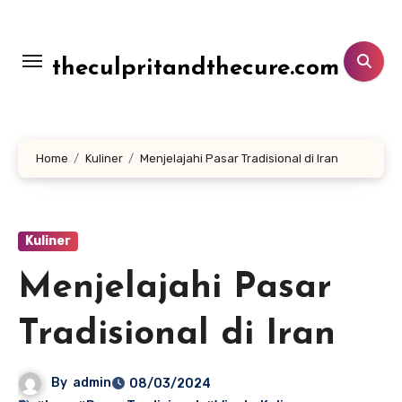
Lewati
ke
konten
theculpritandthecure.com
Home
Kuliner
Menjelajahi Pasar Tradisional di Iran
Kuliner
Menjelajahi Pasar
Tradisional di Iran
By
admin
08/03/2024