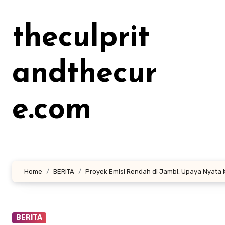
Lewati
ke
theculprit
konten
andthecur
e.com
Home
BERITA
Proyek Emisi Rendah di Jambi, Upaya Nyata
BERITA