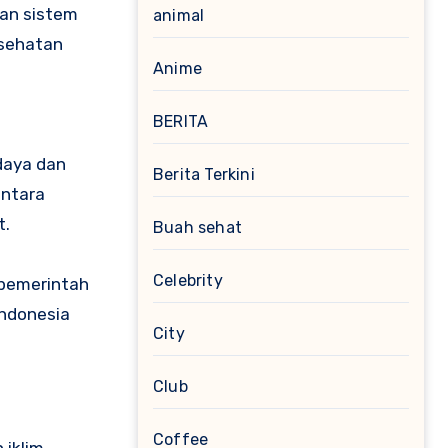
an sistem
animal
esehatan
Anime
BERITA
daya dan
Berita Terkini
antara
t.
Buah sehat
Celebrity
 pemerintah
Indonesia
City
Club
Coffee