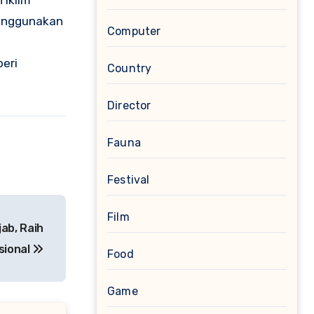
 iklim
menggunakan
Computer
eri
Country
Director
Fauna
Festival
Film
ab, Raih
sional
Food
Game