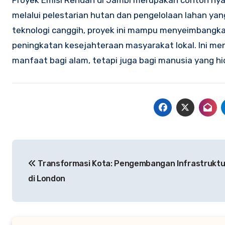
Proyek Emisi Rendah di Jambi merupakan contoh nya
melalui pelestarian hutan dan pengelolaan lahan y
teknologi canggih, proyek ini mampu menyeimbangk
peningkatan kesejahteraan masyarakat lokal. Ini me
manfaat bagi alam, tetapi juga bagi manusia yang hi
Navigasi
Transformasi Kota: Pengembangan Infrastruktur
pos
di London