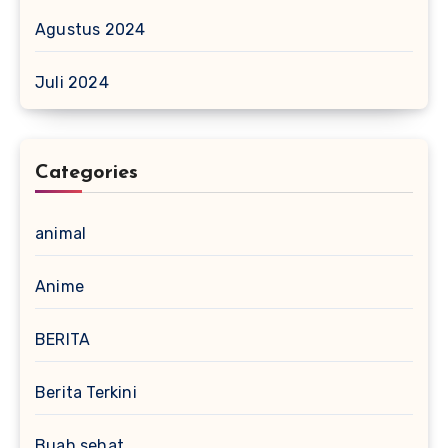
Agustus 2024
Juli 2024
Categories
animal
Anime
BERITA
Berita Terkini
Buah sehat