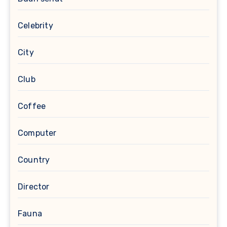
Celebrity
City
Club
Coffee
Computer
Country
Director
Fauna