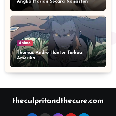
Angka Harian Secara Konsisten
Anime
Thomas Andre Hunter Terkuat
Amerika
theculpritandthecure.com