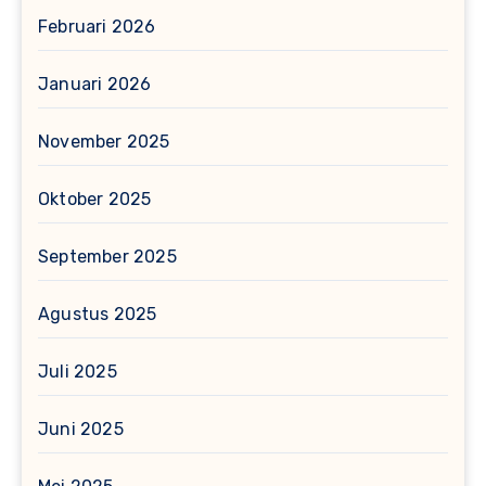
Februari 2026
Januari 2026
November 2025
Oktober 2025
September 2025
Agustus 2025
Juli 2025
Juni 2025