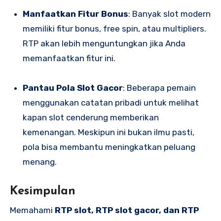
Manfaatkan Fitur Bonus
: Banyak slot modern
memiliki fitur bonus, free spin, atau multipliers.
RTP akan lebih menguntungkan jika Anda
memanfaatkan fitur ini.
Pantau Pola Slot Gacor
: Beberapa pemain
menggunakan catatan pribadi untuk melihat
kapan slot cenderung memberikan
kemenangan. Meskipun ini bukan ilmu pasti,
pola bisa membantu meningkatkan peluang
menang.
Kesimpulan
Memahami
RTP slot, RTP slot gacor, dan RTP