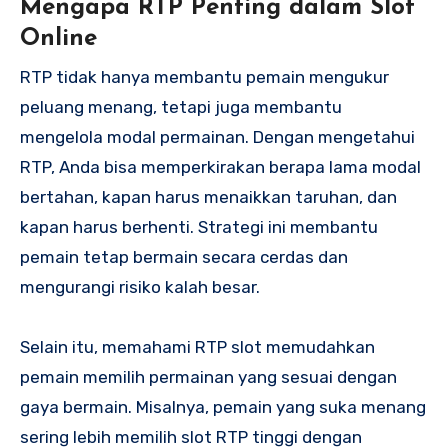
Mengapa RTP Penting dalam Slot
Online
RTP tidak hanya membantu pemain mengukur
peluang menang, tetapi juga membantu
mengelola modal permainan. Dengan mengetahui
RTP, Anda bisa memperkirakan berapa lama modal
bertahan, kapan harus menaikkan taruhan, dan
kapan harus berhenti. Strategi ini membantu
pemain tetap bermain secara cerdas dan
mengurangi risiko kalah besar.
Selain itu, memahami RTP slot memudahkan
pemain memilih permainan yang sesuai dengan
gaya bermain. Misalnya, pemain yang suka menang
sering lebih memilih slot RTP tinggi dengan