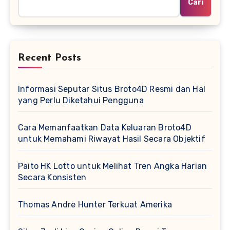
Cari
Recent Posts
Informasi Seputar Situs Broto4D Resmi dan Hal
yang Perlu Diketahui Pengguna
Cara Memanfaatkan Data Keluaran Broto4D
untuk Memahami Riwayat Hasil Secara Objektif
Paito HK Lotto untuk Melihat Tren Angka Harian
Secara Konsisten
Thomas Andre Hunter Terkuat Amerika