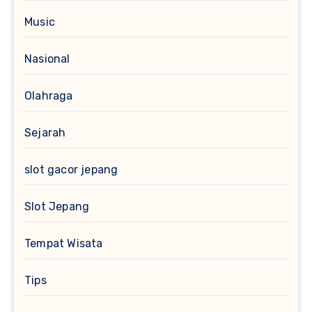
Music
Nasional
Olahraga
Sejarah
slot gacor jepang
Slot Jepang
Tempat Wisata
Tips