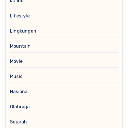
Kuliner
Lifestyle
Lingkungan
Mountain
Movie
Music
Nasional
Olahraga
Sejarah