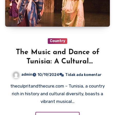
Country
The Music and Dance of
Tunisia: A Cultural
Exploration
admin
10/19/2024
Tidak ada komentar
theculpritandthecure.com – Tunisia, a country
rich in history and cultural diversity, boasts a
vibrant musical…