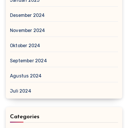
Januari 2025
Desember 2024
November 2024
Oktober 2024
September 2024
Agustus 2024
Juli 2024
Categories