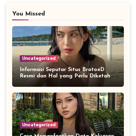
You Missed
Uncategorized
Informasi Seputar Situs Broto4D
Resmi dan Hal yang Perlu Diketahui
Pengguna
Uncategorized