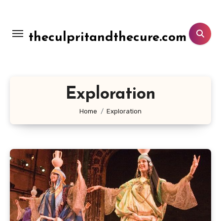
Lewati
ke
konten
theculpritandthecure.com
Exploration
Home
Exploration