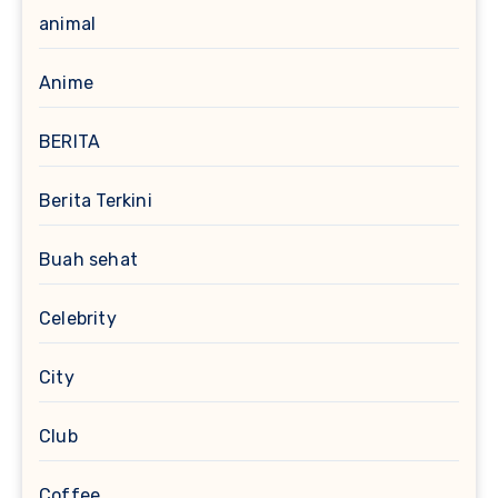
animal
Anime
BERITA
Berita Terkini
Buah sehat
Celebrity
City
Club
Coffee