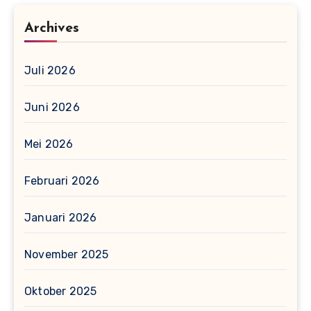
Archives
Juli 2026
Juni 2026
Mei 2026
Februari 2026
Januari 2026
November 2025
Oktober 2025