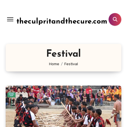
Lewati
ke
konten
theculpritandthecure.com
Festival
Home
Festival