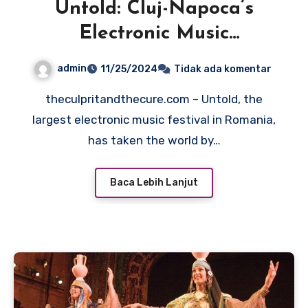
Untold: Cluj-Napoca’s
Electronic Music
Extravaganza
admin
11/25/2024
Tidak ada komentar
theculpritandthecure.com – Untold, the
largest electronic music festival in Romania,
has taken the world by…
Baca Lebih Lanjut