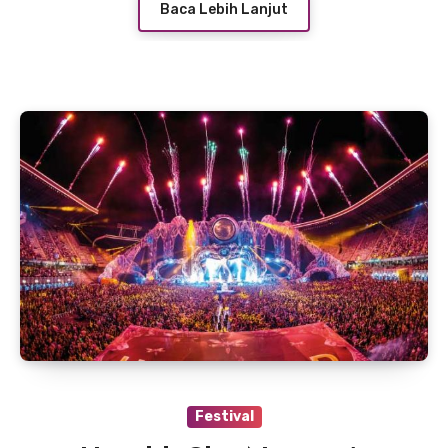
Baca Lebih Lanjut
Festival