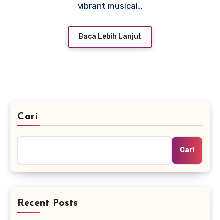
vibrant musical…
Baca Lebih Lanjut
Cari
Cari
Recent Posts