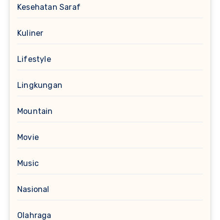
Kesehatan Saraf
Kuliner
Lifestyle
Lingkungan
Mountain
Movie
Music
Nasional
Olahraga