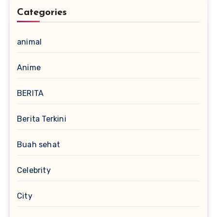
Categories
animal
Anime
BERITA
Berita Terkini
Buah sehat
Celebrity
City