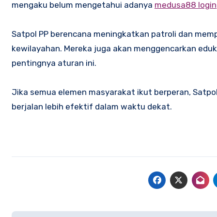
mengaku belum mengetahui adanya
medusa88 login
Satpol PP berencana meningkatkan patroli dan mempe
kewilayahan. Mereka juga akan menggencarkan eduk
pentingnya aturan ini.
Jika semua elemen masyarakat ikut berperan, Satpo
berjalan lebih efektif dalam waktu dekat.