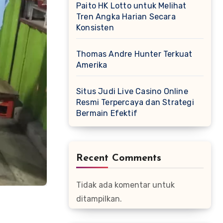
Paito HK Lotto untuk Melihat
Tren Angka Harian Secara
Konsisten
Thomas Andre Hunter Terkuat
Amerika
Situs Judi Live Casino Online
Resmi Terpercaya dan Strategi
Bermain Efektif
Recent Comments
Tidak ada komentar untuk
ditampilkan.