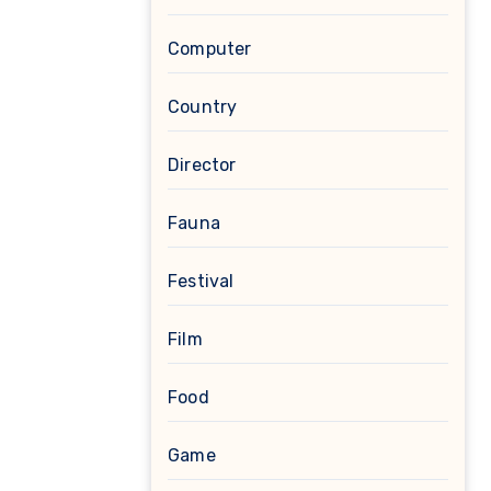
Computer
Country
Director
Fauna
Festival
Film
Food
Game