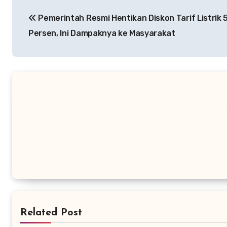
Navigasi
Pemerintah Resmi Hentikan Diskon Tarif Listrik 
pos
Persen, Ini Dampaknya ke Masyarakat
Related Post