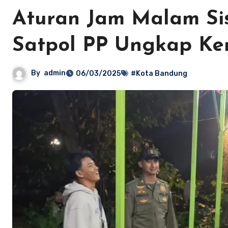
Aturan Jam Malam Si
Satpol PP Ungkap Ke
By
admin
06/03/2025
#Kota Bandung