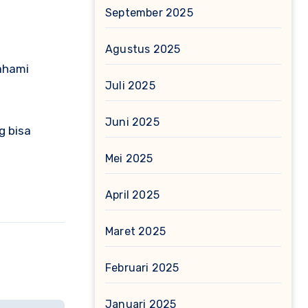
September 2025
Agustus 2025
ahami
Juli 2025
Juni 2025
g bisa
Mei 2025
April 2025
Maret 2025
Februari 2025
Januari 2025