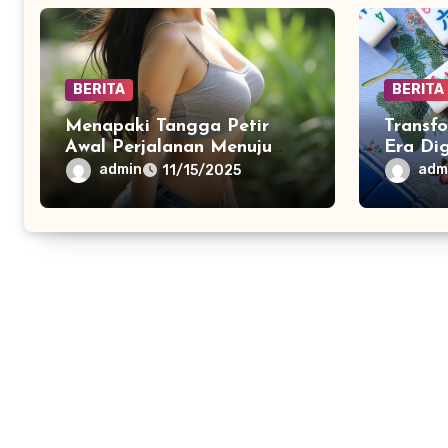
BERITA
BERITA
Menapaki Tangga Petir
Transf
Awal Perjalanan Menuju
Era Dig
Olympus
dan Ap
admin
adm
11/15/2025