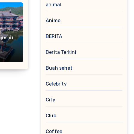
animal
Anime
BERITA
in di
Berita Terkini
Buah sehat
Celebrity
City
Club
Coffee