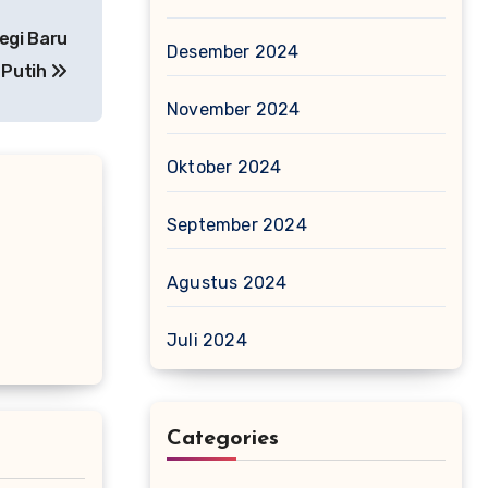
egi Baru
Desember 2024
 Putih
November 2024
Oktober 2024
September 2024
Agustus 2024
Juli 2024
Categories