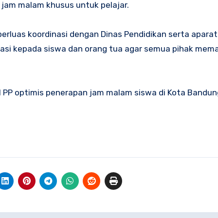
jam malam khusus untuk pelajar.
rluas koordinasi dengan Dinas Pendidikan serta aparat
asi kepada siswa dan orang tua agar semua pihak mem
l PP optimis penerapan jam malam siswa di Kota Bandun