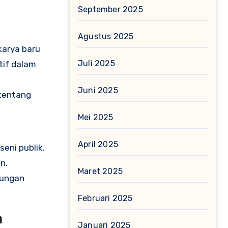
September 2025
Agustus 2025
karya baru
Juli 2025
tif dalam
Juni 2025
 tentang
Mei 2025
April 2025
eni publik.
n.
Maret 2025
kungan
Februari 2025
m
Januari 2025