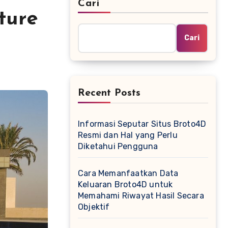
Cari
ture
Cari
Recent Posts
Informasi Seputar Situs Broto4D
Resmi dan Hal yang Perlu
Diketahui Pengguna
Cara Memanfaatkan Data
Keluaran Broto4D untuk
Memahami Riwayat Hasil Secara
Objektif