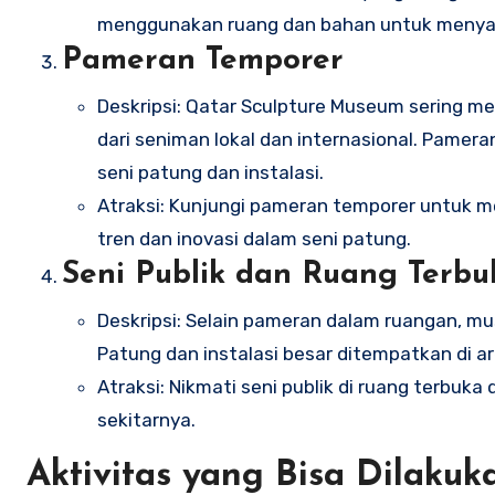
menggunakan ruang dan bahan untuk menya
Pameran Temporer
Deskripsi: Qatar Sculpture Museum sering 
dari seniman lokal dan internasional. Pamer
seni patung dan instalasi.
Atraksi: Kunjungi pameran temporer untuk 
tren dan inovasi dalam seni patung.
Seni Publik dan Ruang Terbu
Deskripsi: Selain pameran dalam ruangan, mu
Patung dan instalasi besar ditempatkan di a
Atraksi: Nikmati seni publik di ruang terbuka
sekitarnya.
Aktivitas yang Bisa Dilaku