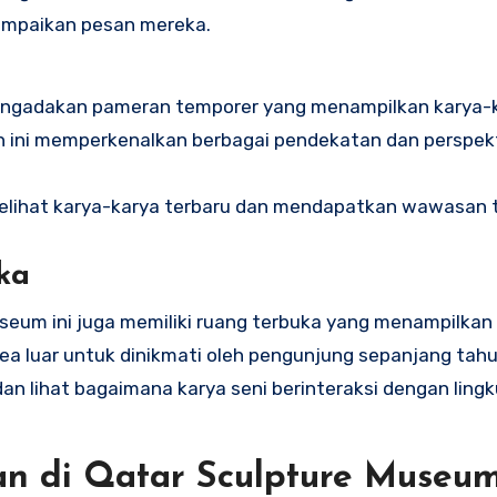
mpaikan pesan mereka.
mengadakan pameran temporer yang menampilkan karya-
an ini memperkenalkan berbagai pendekatan dan perspek
melihat karya-karya terbaru dan mendapatkan wawasan
ka
seum ini juga memiliki ruang terbuka yang menampilkan s
rea luar untuk dinikmati oleh pengunjung sepanjang tahu
 dan lihat bagaimana karya seni berinteraksi dengan ling
kan di Qatar Sculpture Museu