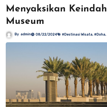
Menyaksikan Keindaha
Museum
By
admin
08/22/2024
#Destinasi Wisata
,
#Doha
,