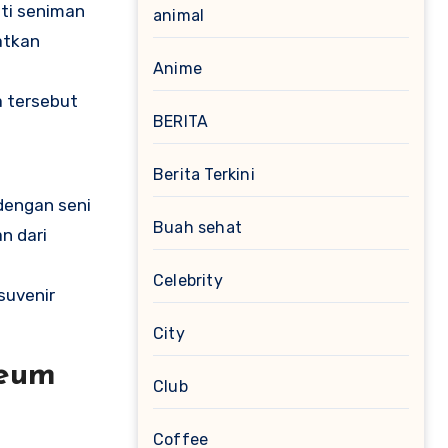
oti seniman
animal
atkan
Anime
a tersebut
BERITA
Berita Terkini
dengan seni
Buah sehat
n dari
Celebrity
suvenir
City
seum
Club
Coffee