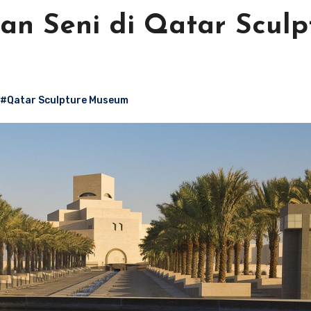
n Seni di Qatar Sculp
#Qatar Sculpture Museum